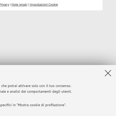
Privacy
|
Note legali
|
Impostazioni Cookie
i che potrai attivare solo con il tuo consenso.
onale e analisi dei comportamenti degli utenti.
ecifici in "Mostra cookie di profilazione".