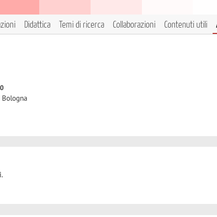
azioni
Didattica
Temi di ricerca
Collaborazioni
Contenuti utili
eo
i Bologna
.