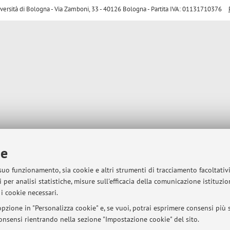
sità di Bologna - Via Zamboni, 33 - 40126 Bologna - Partita IVA: 01131710376
ie
 suo funzionamento, sia cookie e altri strumenti di tracciamento facoltativ
 per analisi statistiche, misure sull'efficacia della comunicazione istituzi
i cookie necessari.
pzione in "Personalizza cookie" e, se vuoi, potrai esprimere consensi più sp
 consensi rientrando nella sezione "Impostazione cookie" del sito.