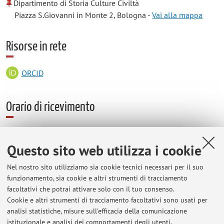
Dipartimento di Storia Culture Civiltà
Piazza S.Giovanni in Monte 2, Bologna -
Vai alla mappa
Risorse in rete
ORCID
Orario di ricevimento
Il ricevimento è a richiesta su appuntamento, nello studio 2
del DiSCi, pianterreno
Questo sito web utilizza i cookie
Il ricevimento è variabile nei periodi di lezione.
Nel nostro sito utilizziamo sia cookie tecnici necessari per il suo
funzionamento, sia cookie e altri strumenti di tracciamento
facoltativi che potrai attivare solo con il tuo consenso.
Cookie e altri strumenti di tracciamento facoltativi sono usati per
Ultimi avvisi
analisi statistiche, misure sull'efficacia della comunicazione
Lezione di Museologia archeologica
istituzionale e analisi dei comportamenti degli utenti.