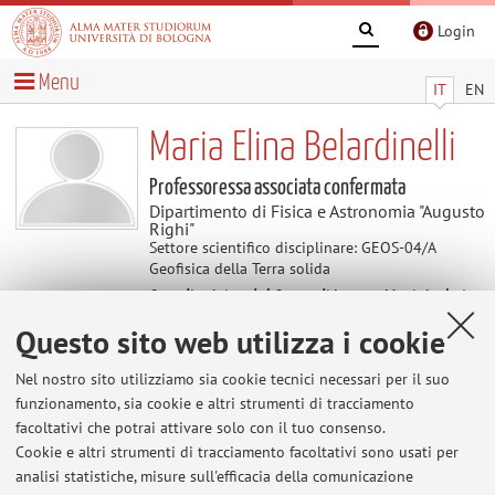
Login
Menu
IT
EN
Maria Elina Belardinelli
Professoressa associata confermata
Dipartimento di Fisica e Astronomia "Augusto
Righi"
Settore scientifico disciplinare: GEOS-04/A
Geofisica della Terra solida
Coordinatrice del Corso di Laurea Magistrale in
Fisica del sistema Terra
Questo sito web utilizza i cookie
Nel nostro sito utilizziamo sia cookie tecnici necessari per il suo
Avvisi
funzionamento, sia cookie e altri strumenti di tracciamento
facoltativi che potrai attivare solo con il tuo consenso.
Al momento non sono presenti avvisi.
Cookie e altri strumenti di tracciamento facoltativi sono usati per
analisi statistiche, misure sull'efficacia della comunicazione