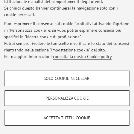
istituzionale e analisi dei comportamenti degli utenti.
Se chiudi questo banner continuerai la navigazione solo con i
Area riservata
cookie necessari.
Accedi tramite
login
per gestire tutti i contenuti del sito.
Puoi esprimere il consenso sui cookie facoltativi attivando l'opzione
in "Personalizza cookie" e, se vuoi, potrai esprimere consensi più
specifici in "Mostra cookie di profilazione".
© 2026 - ALMA MATER STUDIORUM - Università di Bologna - Via
Potrai sempre rivedere le tue scelte e verificare lo stato dei consensi
Zamboni, 33 - 40126 Bologna - Partita IVA: 01131710376
rientrando nella sezione "Impostazione cookie" del sito.
Privacy
|
Note legali
|
Impostazioni Cookie
Per maggiori informazioni
consulta la nostra Cookie policy
.
COOKIE DI PROFILAZIONE - FACOLTATIVI
SOLO COOKIE NECESSARI
Si tratta di cookie utilizzati per analizzare le caratteristiche della navigazione
degli utenti, creare profili in base al loro comportamento sul sito, per analisi
di marketing.
PERSONALIZZA COOKIE
Mostra cookie di profilazione
Google/Youtube Video
COOKIE TECNICI - NECESSARI
ACCETTA TUTTI I COOKIE
Facebook
Si tratta di cookie tecnici utilizzati, a titolo esemplificativo, per il corretto
Vimeo
funzionamento del sito, salvare le preferenze di navigazione, per il