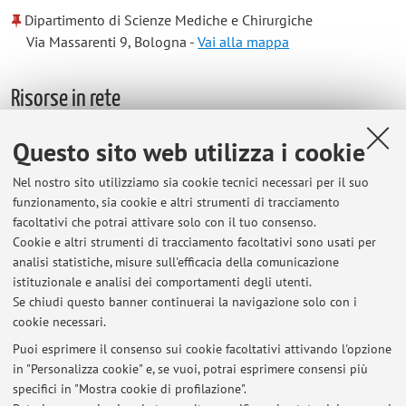
Dipartimento di Scienze Mediche e Chirurgiche
Via Massarenti 9, Bologna -
Vai alla mappa
Risorse in rete
Questo sito web utilizza i cookie
ORCID
Nel nostro sito utilizziamo sia cookie tecnici necessari per il suo
funzionamento, sia cookie e altri strumenti di tracciamento
Orario di ricevimento
facoltativi che potrai attivare solo con il tuo consenso.
Cookie e altri strumenti di tracciamento facoltativi sono usati per
Si ricevono gli studenti previo accordo via mail all'indirizzo:
analisi statistiche, misure sull'efficacia della comunicazione
mariacristina.dimarco@unibo.it
al martedì dalle 9.00 alle
istituzionale e analisi dei comportamenti degli utenti.
10.00.
Se chiudi questo banner continuerai la navigazione solo con i
cookie necessari.
Puoi esprimere il consenso sui cookie facoltativi attivando l'opzione
in "Personalizza cookie" e, se vuoi, potrai esprimere consensi più
Ultimi avvisi
specifici in "Mostra cookie di profilazione".