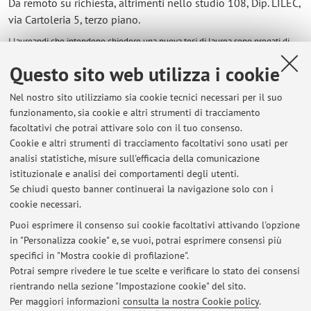
Da remoto su richiesta, altrimenti nello studio 108, Dip. LILEC,
via Cartoleria 5, terzo piano.
I laureandi che intendono chiedere una nuova tesi di laurea sono pregati di
contattare dapprima la docente via mail.
Questo sito web utilizza i cookie
Nel nostro sito utilizziamo sia cookie tecnici necessari per il suo
funzionamento, sia cookie e altri strumenti di tracciamento
facoltativi che potrai attivare solo con il tuo consenso.
Cookie e altri strumenti di tracciamento facoltativi sono usati per
Ultimi avvisi
analisi statistiche, misure sull'efficacia della comunicazione
Ricevimenti fine giugno-luglio
istituzionale e analisi dei comportamenti degli utenti.
Se chiudi questo banner continuerai la navigazione solo con i
Pubblicato il: 22 giugno 2026
cookie necessari.
ricevimento 12 maggio ore 10,30-12
Puoi esprimere il consenso sui cookie facoltativi attivando l'opzione
Pubblicato il: 10 maggio 2026
in "Personalizza cookie" e, se vuoi, potrai esprimere consensi più
specifici in "Mostra cookie di profilazione".
Incontro con Zanichelli, redazione di lingue straniere
Potrai sempre rivedere le tue scelte e verificare lo stato dei consensi
Pubblicato il: 17 aprile 2026
rientrando nella sezione "Impostazione cookie" del sito.
Per maggiori informazioni
consulta la nostra Cookie policy
.