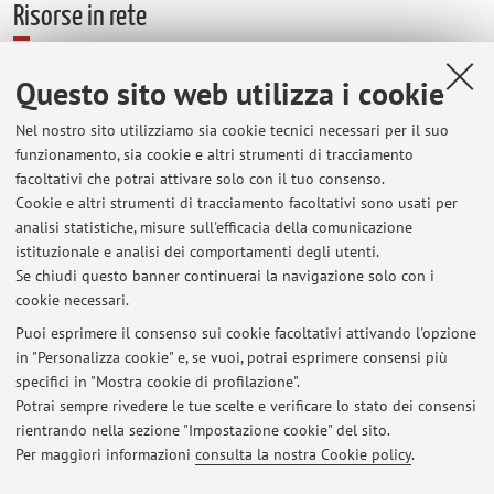
Risorse in rete
ORCID
Questo sito web utilizza i cookie
Nel nostro sito utilizziamo sia cookie tecnici necessari per il suo
Orario di ricevimento
funzionamento, sia cookie e altri strumenti di tracciamento
facoltativi che potrai attivare solo con il tuo consenso.
Cookie e altri strumenti di tracciamento facoltativi sono usati per
La docente riceve su appuntamento sia via Teams, sia in
analisi statistiche, misure sull'efficacia della comunicazione
ufficio. Inviare una mail alla docente per concordare date ed
istituzionale e analisi dei comportamenti degli utenti.
orari.
Se chiudi questo banner continuerai la navigazione solo con i
cookie necessari.
Puoi esprimere il consenso sui cookie facoltativi attivando l'opzione
in "Personalizza cookie" e, se vuoi, potrai esprimere consensi più
Ultimi avvisi
specifici in "Mostra cookie di profilazione".
Esami del corso di Musicologia, Filosofia, Estetica
Potrai sempre rivedere le tue scelte e verificare lo stato dei consensi
Pubblicato il: 19 novembre 2025
rientrando nella sezione "Impostazione cookie" del sito.
Per maggiori informazioni
consulta la nostra Cookie policy
.
Tutti gli avvisi