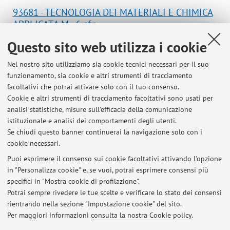
93681 - TECNOLOGIA DEI MATERIALI E CHIMICA
APPLICATA M - 6 cfu
Campus:
Bologna
Questo sito web utilizza i cookie
Laurea Magistrale in Ingegneria edile-
Corso:
Nel nostro sito utilizziamo sia cookie tecnici necessari per il suo
architettura
funzionamento, sia cookie e altri strumenti di tracciamento
Periodo delle lezioni: dal 15 settembre 2026 al 17
facoltativi che potrai attivare solo con il tuo consenso.
dicembre 2026
Cookie e altri strumenti di tracciamento facoltativi sono usati per
analisi statistiche, misure sull'efficacia della comunicazione
Orario delle lezioni
istituzionale e analisi dei comportamenti degli utenti.
Se chiudi questo banner continuerai la navigazione solo con i
cookie necessari.
Puoi esprimere il consenso sui cookie facoltativi attivando l'opzione
in "Personalizza cookie" e, se vuoi, potrai esprimere consensi più
Ultimi avvisi
specifici in "Mostra cookie di profilazione".
Potrai sempre rivedere le tue scelte e verificare lo stato dei consensi
Al momento non sono presenti avvisi.
rientrando nella sezione "Impostazione cookie" del sito.
Per maggiori informazioni
consulta la nostra Cookie policy
.