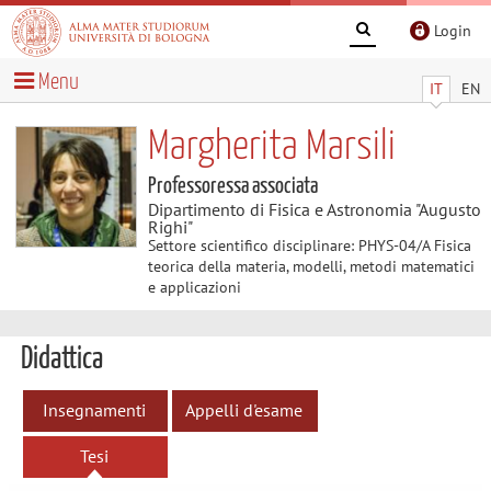
Login
Menu
IT
EN
Margherita Marsili
Professoressa associata
Dipartimento di Fisica e Astronomia "Augusto
Righi"
Settore scientifico disciplinare: PHYS-04/A Fisica
teorica della materia, modelli, metodi matematici
e applicazioni
Didattica
Insegnamenti
Appelli d'esame
Tesi