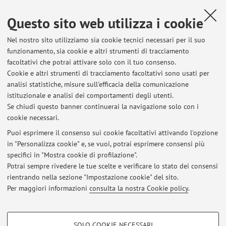
Risorse in rete
Questo sito web utilizza i cookie
ORCID
Nel nostro sito utilizziamo sia cookie tecnici necessari per il suo
funzionamento, sia cookie e altri strumenti di tracciamento
facoltativi che potrai attivare solo con il tuo consenso.
Orario di ricevimento
Cookie e altri strumenti di tracciamento facoltativi sono usati per
analisi statistiche, misure sull'efficacia della comunicazione
Su appuntamento, inviare un messaggio a
istituzionale e analisi dei comportamenti degli utenti.
margherita.marsili@unibo.it
Se chiudi questo banner continuerai la navigazione solo con i
cookie necessari.
Puoi esprimere il consenso sui cookie facoltativi attivando l'opzione
in "Personalizza cookie" e, se vuoi, potrai esprimere consensi più
Ultimi avvisi
specifici in "Mostra cookie di profilazione".
Potrai sempre rivedere le tue scelte e verificare lo stato dei consensi
Al momento non sono presenti avvisi.
rientrando nella sezione "Impostazione cookie" del sito.
Per maggiori informazioni
consulta la nostra Cookie policy
.
COOKIE DI PROFILAZIONE - FACOLTATIVI
SOLO COOKIE NECESSARI