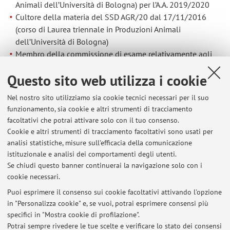
Animali dell’Università di Bologna) per l’A.A. 2019/2020
Cultore della materia del SSD AGR/20 dal 17/11/2016
(corso di Laurea triennale in Produzioni Animali
dell’Università di Bologna)
Membro della commissione di esame relativamente agli
insegnamenti di "Avicoltura” e “Acquacoltura” SSD AGR/20
Questo sito web utilizza i cookie
dall’A.A. 2016/2017 (corso di Laurea triennale in
Produzioni Animali dell’Università di Bologna).
Nel nostro sito utilizziamo sia cookie tecnici necessari per il suo
Correlatore di n. 11 tesi di Laurea
funzionamento, sia cookie e altri strumenti di tracciamento
Somministrazione di seminari presso il corso di Laurea
facoltativi che potrai attivare solo con il tuo consenso.
triennale in Produzioni Animali, e presso i corsi di Laurea
Cookie e altri strumenti di tracciamento facoltativi sono usati per
Magistrale Food Animal Metabolism and Management in
analisi statistiche, misure sull'efficacia della comunicazione
the Circular Economy, Sicurezza e Qualità delle Produzioni
istituzionale e analisi dei comportamenti degli utenti.
Animali, e Scienze e Tecnologie Alimentari.
Se chiudi questo banner continuerai la navigazione solo con i
cookie necessari.
Puoi esprimere il consenso sui cookie facoltativi attivando l'opzione
in "Personalizza cookie" e, se vuoi, potrai esprimere consensi più
Ultimi avvisi
specifici in "Mostra cookie di profilazione".
Potrai sempre rivedere le tue scelte e verificare lo stato dei consensi