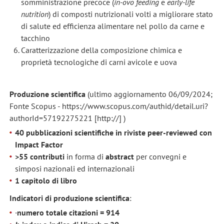
somministrazione precoce (
in-ovo feeding
e
early-life
nutrition
) di composti nutrizionali volti a migliorare stato
di salute ed efficienza alimentare nel pollo da carne e
tacchino
Caratterizzazione della composizione chimica e
proprietà tecnologiche di carni avicole e uova
Produzione scientifica
(ultimo aggiornamento 06/09/2024;
Fonte Scopus - https://www.scopus.com/authid/detail.uri?
authorId=57192275221 [http://] )
40 pubblicazioni scientifiche in riviste peer-reviewed con
Impact Factor
>55 contributi
in forma di
abstract
per convegni e
simposi nazionali ed internazionali
1 capitolo di libro
Indicatori di produzione scientifica
:
·
numero totale citazioni = 914