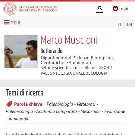
Login
Menu
IT
EN
Marco Muscioni
Dottorando
Dipartimento di Scienze Biologiche,
Geologiche e Ambientali
Settore scientifico disciplinare: GEO/01
PALEONTOLOGIA E PALEOECOLOGIA
Temi di ricerca
Parole chiave:
Paleobiologia
Vertebrati
Paleoecologia
Anatomia comparata
Mesozoico
Evoluzione
Tomografia
La mia principale attività di ricerca è legata al paleobiota