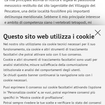
mesozoico restituito dal sito lagerstätte del Villaggio del
Pescatore, una delle località fossilifere più importanti
dell'europa meridionale. Sebbene il mio principale interesse
e ambito di competenza siano i vertebrati tetrapodi, mi
occupando anche di invertebrati e paleoflora.
Questo sito web utilizza i cookie
PhD Supervisor
: Prof. Federico Fanti
Nel nostro sito utilizziamo sia cookie tecnici necessari per il suo
PhD Co-supervisor
: Dr. Alfio Alessandro Chiarenza
funzionamento, sia cookie e altri strumenti di tracciamento
facoltativi che potrai attivare solo con il tuo consenso.
Cookie e altri strumenti di tracciamento facoltativi sono usati per
analisi statistiche, misure sull'efficacia della comunicazione
Ultimi avvisi
istituzionale e analisi dei comportamenti degli utenti.
Se chiudi questo banner continuerai la navigazione solo con i
Al momento non sono presenti avvisi.
cookie necessari.
Puoi esprimere il consenso sui cookie facoltativi attivando l'opzione
in "Personalizza cookie" e, se vuoi, potrai esprimere consensi più
specifici in "Mostra cookie di profilazione".
Potrai sempre rivedere le tue scelte e verificare lo stato dei consensi