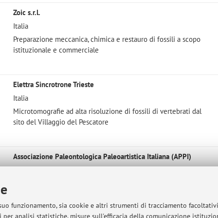
Zoic s.r.l.
Italia
Preparazione meccanica, chimica e restauro di fossili a scopo
istituzionale e commerciale
Elettra Sincrotrone Trieste
Italia
Microtomografie ad alta risoluzione di fossili di vertebrati dal
sito del Villaggio del Pescatore
Associazione Paleontologica Paleoartistica Italiana (APPI)
Italia
Realizzazione di modelli anatomici
ie
 suo funzionamento, sia cookie e altri strumenti di tracciamento facoltativ
 per analisi statistiche, misure sull'efficacia della comunicazione istituzi
Centro Naturalistico Sammarinese