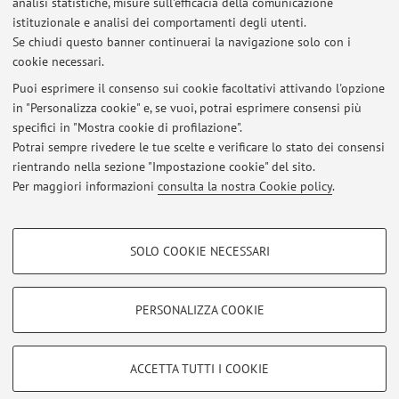
analisi statistiche, misure sull'efficacia della comunicazione
via Filippo Re n. 6. Su appuntamento, accordandosi via mail.
istituzionale e analisi dei comportamenti degli utenti.
Se chiudi questo banner continuerai la navigazione solo con i
cookie necessari.
Puoi esprimere il consenso sui cookie facoltativi attivando l'opzione
in "Personalizza cookie" e, se vuoi, potrai esprimere consensi più
Ultimi avvisi
specifici in "Mostra cookie di profilazione".
Potrai sempre rivedere le tue scelte e verificare lo stato dei consensi
Al momento non sono presenti avvisi.
rientrando nella sezione "Impostazione cookie" del sito.
Per maggiori informazioni
consulta la nostra Cookie policy
.
COOKIE DI PROFILAZIONE - FACOLTATIVI
SOLO COOKIE NECESSARI
Area riservata
Si tratta di cookie utilizzati per analizzare le caratteristiche della navigazione
degli utenti, creare profili in base al loro comportamento sul sito, per analisi
Accedi tramite
login
per gestire tutti i contenuti del sito.
di marketing.
PERSONALIZZA COOKIE
Mostra cookie di profilazione
© 2026 - ALMA MATER STUDIORUM - Università di Bologna - Via
Google/Youtube Video
COOKIE TECNICI - NECESSARI
ACCETTA TUTTI I COOKIE
Zamboni, 33 - 40126 Bologna - Partita IVA: 01131710376
Facebook
Privacy
|
Note legali
|
Impostazioni Cookie
Si tratta di cookie tecnici utilizzati, a titolo esemplificativo, per il corretto