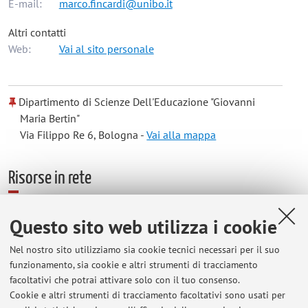
E-mail:
marco.fincardi@unibo.it
Altri contatti
Web:
Vai al sito personale
Dipartimento di Scienze Dell'Educazione "Giovanni
Maria Bertin"
Via Filippo Re 6, Bologna -
Vai alla mappa
Risorse in rete
ORCID
Questo sito web utilizza i cookie
Nel nostro sito utilizziamo sia cookie tecnici necessari per il suo
Orario di ricevimento
funzionamento, sia cookie e altri strumenti di tracciamento
facoltativi che potrai attivare solo con il tuo consenso.
Cookie e altri strumenti di tracciamento facoltativi sono usati per
Ricevimento il martedì dalle ore 9 alle 11, presso lo studio 57,