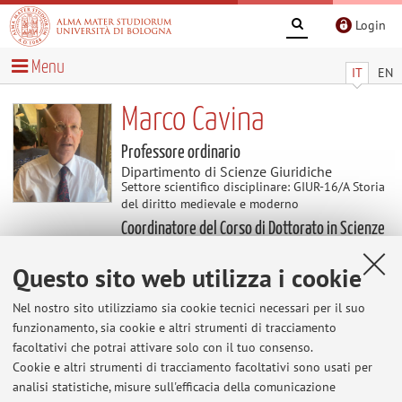
Login
Menu
IT
EN
Marco Cavina
Professore ordinario
Dipartimento di Scienze Giuridiche
Settore scientifico disciplinare: GIUR-16/A Storia
del diritto medievale e moderno
Coordinatore del Corso di Dottorato in Scienze
giuridiche
Questo sito web utilizza i cookie
Contenuti utili
Nel nostro sito utilizziamo sia cookie tecnici necessari per il suo
funzionamento, sia cookie e altri strumenti di tracciamento
Ricevimento
facoltativi che potrai attivare solo con il tuo consenso.
Cookie e altri strumenti di tracciamento facoltativi sono usati per
Il prof. Marco Cavina riceverà gli studenti, previo
analisi statistiche, misure sull'efficacia della comunicazione
appuntamento via email o telefono (3397328067)