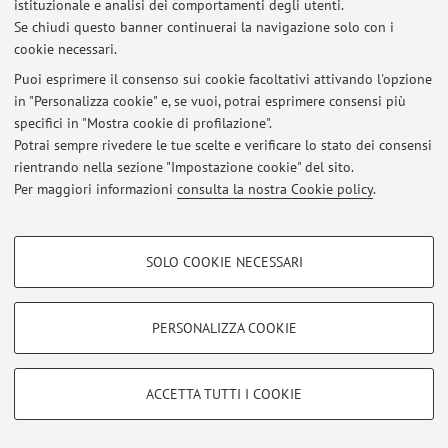
istituzionale e analisi dei comportamenti degli utenti.
Se chiudi questo banner continuerai la navigazione solo con i
cookie necessari.
Puoi esprimere il consenso sui cookie facoltativi attivando l'opzione
Ultimi avvisi
in "Personalizza cookie" e, se vuoi, potrai esprimere consensi più
specifici in "Mostra cookie di profilazione".
Al momento non sono presenti avvisi.
Potrai sempre rivedere le tue scelte e verificare lo stato dei consensi
rientrando nella sezione "Impostazione cookie" del sito.
Per maggiori informazioni
consulta la nostra Cookie policy
.
COOKIE DI PROFILAZIONE - FACOLTATIVI
SOLO COOKIE NECESSARI
Area riservata
Si tratta di cookie utilizzati per analizzare le caratteristiche della navigazione
Accedi tramite
login
per gestire tutti i contenuti del sito.
degli utenti, creare profili in base al loro comportamento sul sito, per analisi
di marketing.
PERSONALIZZA COOKIE
Mostra cookie di profilazione
© 2026 - ALMA MATER STUDIORUM - Università di Bologna - Via
Zamboni, 33 - 40126 Bologna - Partita IVA: 01131710376
Google/Youtube Video
COOKIE TECNICI - NECESSARI
ACCETTA TUTTI I COOKIE
Privacy
|
Note legali
|
Impostazioni Cookie
Facebook
Si tratta di cookie tecnici utilizzati, a titolo esemplificativo, per il corretto
Vimeo
funzionamento del sito, salvare le preferenze di navigazione, per il