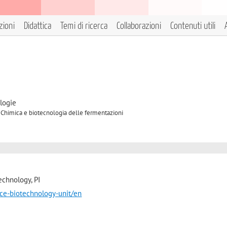
zioni
Didattica
Temi di ricerca
Collaborazioni
Contenuti utili
logie
C Chimica e biotecnologia delle fermentazioni
chnology, PI
ence-biotechnology-unit/en