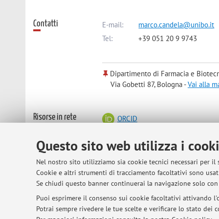
Contatti
E-mail:
marco.candela@unibo.it
Tel:
+39 051 20 9 9743
Dipartimento di Farmacia e Biotec
Via Gobetti 87, Bologna -
Vai alla 
Risorse in rete
ORCID
Questo sito web utilizza i cook
Orario di ricevimento
Students are welcome to arrange offi
Nel nostro sito utilizziamo sia cookie tecnici necessari per il
Department of Pharmacy and Biotech
Cookie e altri strumenti di tracciamento facoltativi sono usati
UE 5, Navile District
Se chiudi questo banner continuerai la navigazione solo con 
Via Gobetti 87
Puoi esprimere il consenso sui cookie facoltativi attivando l'o
Potrai sempre rivedere le tue scelte e verificare lo stato dei