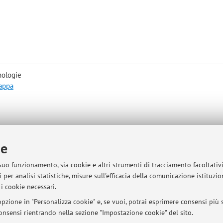
nologie
mappa
ie
ce hours by appointment at the following address:
 suo funzionamento, sia cookie e altri strumenti di tracciamento facoltativ
nology (FaBiT)
 per analisi statistiche, misure sull'efficacia della comunicazione istituzi
i cookie necessari.
pzione in "Personalizza cookie" e, se vuoi, potrai esprimere consensi più sp
 consensi rientrando nella sezione "Impostazione cookie" del sito.