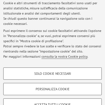
Cookie e altri strumenti di tracciamento facoltativi sono usati per
Tesi di Dottorato
analisi statistiche, misure sull'efficacia della comunicazione
Development of deep learning technologies for behaviour
istituzionale e analisi dei comportamenti degli utenti.
and health monitoring in Precision Livestock Farming
Se chiudi questo banner continuerai la navigazione solo con i
cookie necessari.
Puoi esprimere il consenso sui cookie facoltativi attivando l'opzione
in "Personalizza cookie" e, se vuoi, potrai esprimere consensi più
Ultimi avvisi
specifici in "Mostra cookie di profilazione".
Potrai sempre rivedere le tue scelte e verificare lo stato dei consensi
Al momento non sono presenti avvisi.
rientrando nella sezione "Impostazione cookie" del sito.
Per maggiori informazioni
consulta la nostra Cookie policy
.
COOKIE DI PROFILAZIONE - FACOLTATIVI
SOLO COOKIE NECESSARI
Si tratta di cookie utilizzati per analizzare le caratteristiche della navigazione
Area riservata
degli utenti, creare profili in base al loro comportamento sul sito, per analisi
Accedi tramite
login
per gestire tutti i contenuti del sito.
di marketing.
PERSONALIZZA COOKIE
Mostra cookie di profilazione
© 2026 - ALMA MATER STUDIORUM - Università di Bologna - Via
Google/Youtube Video
COOKIE TECNICI - NECESSARI
ACCETTA TUTTI I COOKIE
Zamboni, 33 - 40126 Bologna - Partita IVA: 01131710376