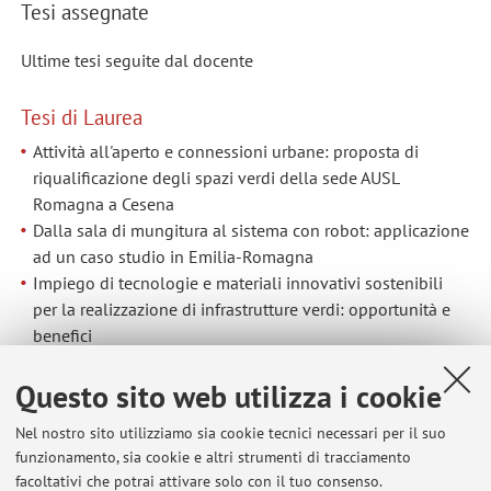
Tesi assegnate
Ultime tesi seguite dal docente
Tesi di Laurea
Attività all'aperto e connessioni urbane: proposta di
riqualificazione degli spazi verdi della sede AUSL
Romagna a Cesena
Dalla sala di mungitura al sistema con robot: applicazione
ad un caso studio in Emilia-Romagna
Impiego di tecnologie e materiali innovativi sostenibili
per la realizzazione di infrastrutture verdi: opportunità e
benefici
LCA e Servizi Ecosistemici, strumenti per la gestione
Questo sito web utilizza i cookie
sostenibile del territorio
L'insegnamento del Genio rurale negli Istituti Tecnici
Nel nostro sito utilizziamo sia cookie tecnici necessari per il suo
Agrari
funzionamento, sia cookie e altri strumenti di tracciamento
facoltativi che potrai attivare solo con il tuo consenso.