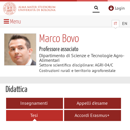
Login
Menu
IT
EN
Marco Bovo
Professore associato
Dipartimento di Scienze e Tecnologie Agro-
Alimentari
Settore scientifico disciplinare: AGRI-04/C
Costruzioni rurali e territorio agroforestale
Didattica
Insegnamenti
Appelli d'esame
Tesi
Accordi Erasmus+