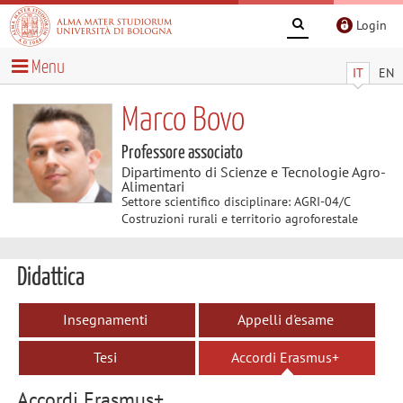
Login
Menu
IT
EN
Marco Bovo
Professore associato
Dipartimento di Scienze e Tecnologie Agro-
Alimentari
Settore scientifico disciplinare: AGRI-04/C
Costruzioni rurali e territorio agroforestale
Didattica
Insegnamenti
Appelli d'esame
Tesi
Accordi Erasmus+
Accordi Erasmus+