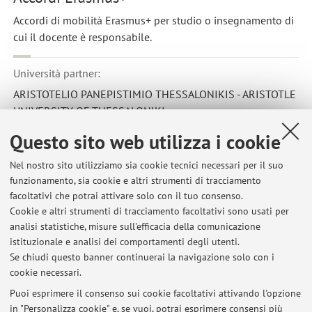
Accordi di mobilità Erasmus+ per studio o insegnamento di
cui il docente è responsabile.
Università partner:
ARISTOTELIO PANEPISTIMIO THESSALONIKIS - ARISTOTLE
UNIVERSITY OF THESSALONIKI
Paese:
Questo sito web utilizza i cookie
Grecia
Nel nostro sito utilizziamo sia cookie tecnici necessari per il suo
Codice Erasmus:
funzionamento, sia cookie e altri strumenti di tracciamento
G THESSAL01
facoltativi che potrai attivare solo con il tuo consenso.
Cookie e altri strumenti di tracciamento facoltativi sono usati per
Area disciplinare:
analisi statistiche, misure sull'efficacia della comunicazione
0810 - Agriculture, not further defined
istituzionale e analisi dei comportamenti degli utenti.
Se chiudi questo banner continuerai la navigazione solo con i
cookie necessari.
Puoi esprimere il consenso sui cookie facoltativi attivando l'opzione
in "Personalizza cookie" e, se vuoi, potrai esprimere consensi più