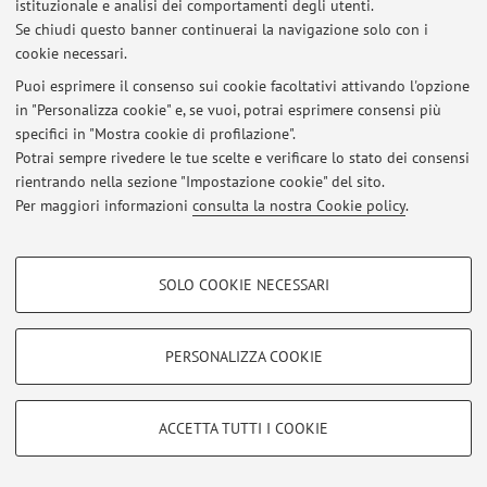
istituzionale e analisi dei comportamenti degli utenti.
Se chiudi questo banner continuerai la navigazione solo con i
cookie necessari.
© 2026 - ALMA MATER STUDIORUM - Università di Bologna - Via
Puoi esprimere il consenso sui cookie facoltativi attivando l'opzione
Zamboni, 33 - 40126 Bologna - Partita IVA: 01131710376
in "Personalizza cookie" e, se vuoi, potrai esprimere consensi più
Privacy
|
Note legali
|
Impostazioni Cookie
specifici in "Mostra cookie di profilazione".
Potrai sempre rivedere le tue scelte e verificare lo stato dei consensi
rientrando nella sezione "Impostazione cookie" del sito.
Per maggiori informazioni
consulta la nostra Cookie policy
.
COOKIE DI PROFILAZIONE - FACOLTATIVI
SOLO COOKIE NECESSARI
Si tratta di cookie utilizzati per analizzare le caratteristiche della navigazione
degli utenti, creare profili in base al loro comportamento sul sito, per analisi
di marketing.
PERSONALIZZA COOKIE
Mostra cookie di profilazione
Google/Youtube Video
COOKIE TECNICI - NECESSARI
ACCETTA TUTTI I COOKIE
Facebook
Si tratta di cookie tecnici utilizzati, a titolo esemplificativo, per il corretto
Vimeo
funzionamento del sito, salvare le preferenze di navigazione, per il