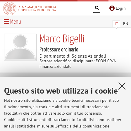
Login
Menu
IT
EN
Marco Bigelli
Professore ordinario
Dipartimento di Scienze Aziendali
Settore scientifico disciplinare: ECON-09/A
Finanza aziendale
Avvisi
Questo sito web utilizza i cookie
Al momento non sono presenti avvisi.
Nel nostro sito utilizziamo sia cookie tecnici necessari per il suo
funzionamento, sia cookie e altri strumenti di tracciamento
facoltativi che potrai attivare solo con il tuo consenso.
Cookie e altri strumenti di tracciamento facoltativi sono usati per
Area riservata
analisi statistiche, misure sull'efficacia della comunicazione
Accedi tramite
login
per gestire tutti i contenuti del sito.