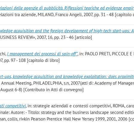
relazioni delle agenzie di pubblicità. Riflessioni teoriche ed evidenze empi
zioni tra aziende, MILANO, Franco Angeli, 2007, pp. 31 - 48 [capitolo d
ledge acquisition and the foreign development of high-tech start-ups: A 
SINESS REVIEW», 2007, 16, pp. 23 - 46 [articolo]
cchi
,
l management dei processi di spin-off”
, in: PAOLO PRETI, PICCOLE 
 pp. 97 - 108 [capitolo di libro]
rt-ups, knowledge acquisition and knowledge exploitation: does proximity
 Annual Meeting, PHILADELPHIA, s.n, 2007(atti di: Academy of Manag
 August 6-8) [Contributo in Atti di convegno]
sti competitivi
, in: strategie aziendali e contesti competitivi, ROMA, car
ginale: Autore: - Titolo: strategy and the business landscape second edit
, collis, rivkin Pearson Prentice Hall New Yersey 1999, 2001, 2006 [c