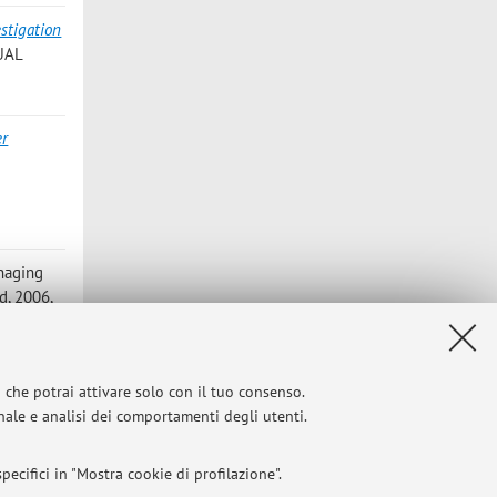
stigation
UAL
er
anaging
d, 2006,
,action
i che potrai attivare solo con il tuo consenso.
nerence,
onale e analisi dei comportamenti degli utenti.
ecifici in "Mostra cookie di profilazione".