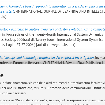
namic knowledge based approach to innovation process. An empirical inve
l cluster".
, «INTERNATIONAL JOURNAL OF LEARNING AND INTELLECT
colo]
ecology approach to capture dynamics of cluster evolution: Using comput
h
, in: Proceedings of the Twenty-fourth International System Dynamics
 Society, 2006(atti di: Twenty-fourth International System Dynamics
s, Luglio 23-27, 2006.) [atti di convegno-abstract]
elationships and knowledge acquisition. An empirical investigation
, in: M
ntiers in European Research, CHELTENHAM, Edward Elgar Publishing Lt
ie
ffects on start-up performance: an empirical investigation.
, in: knowledge
 suo funzionamento, sia cookie e altri strumenti di tracciamento facoltativ
cademy of Management, 2006, n.d.(atti di: academy of management cof
 per analisi statistiche, misure sull'efficacia della comunicazione istituzi
uto in Atti di convegno]
i cookie necessari.
pzione in "Personalizza cookie" e, se vuoi, potrai esprimere consensi più sp