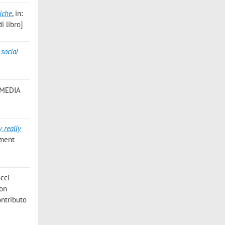
riche
, in:
i libro]
social
E MEDIA
 really
ement
occi
ion
ontributo