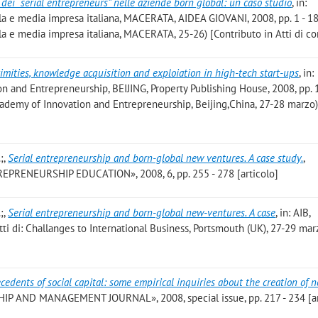
o dei “serial entrepreneurs” nelle aziende born global: un caso studio
, in:
la e media impresa italiana, MACERATA, AIDEA GIOVANI, 2008, pp. 1 - 18 (
ola e media impresa italiana, MACERATA, 25-26) [Contributo in Atti di c
imities, knowledge acquisition and exploiation in high-tech start-ups
, in:
n and Entrepreneurship, BEIJING, Property Publishing House, 2008, pp. 
cademy of Innovation and Entrepreneurship, Beijing,China, 27-28 marzo
;
,
Serial entrepreneurship and born-global new ventures. A case study.
,
RENEURSHIP EDUCATION», 2008, 6, pp. 255 - 278 [articolo]
;
,
Serial entrepreneurship and born-global new-ventures. A case
, in: AIB,
tti di: Challanges to International Business, Portsmouth (UK), 27-29 ma
cedents of social capital: some empirical inquiries about the creation of 
AND MANAGEMENT JOURNAL», 2008, special issue, pp. 217 - 234 [ar