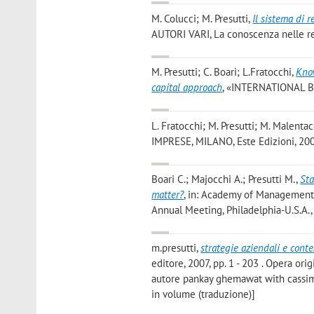
M. Colucci; M. Presutti
,
Il sistema di 
AUTORI VARI, La conoscenza nelle rela
M. Presutti; C. Boari; L.Fratocchi
,
Know
capital approach
, «INTERNATIONAL BU
L. Fratocchi; M. Presutti; M. Malenta
IMPRESE, MILANO, Este Edizioni, 2007,
Boari C.; Majocchi A.; Presutti M.
,
Sta
matter?
, in: Academy of Management
Annual Meeting, Philadelphia-U.S.A.,
m.presutti
,
strategie aziendali e conte
editore, 2007, pp. 1 - 203 . Opera ori
autore pankay ghemawat with cassiman
in volume (traduzione)]