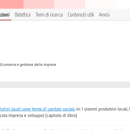
azioni
Didattica
Temi di ricerca
Contenuti utili
Avvisi
A Economia e gestione delle imprese
duttivi locali come forma di capitale sociale
, in: I sistemi produttivi local
cola impresa e sviluppo) [capitolo di libro]