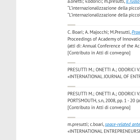
a.onetti; v.odorici; m.presutti
,
Il ruol
“L’internazionalizzazione della picco
“L’internazionalizzazione della picc
C. Boari; A. Majocchi; M.Presutti
,
Prox
Proceedings of Academy of Innovatio
(atti di: Annual Conference of the A
[Contributo in Atti di convegno]
PRESUTTI M.; ONETTI A.; ODORICI V.
«INTERNATIONAL JOURNAL OF ENTREP
PRESUTTI M.; ONETTI A.; ODORICI V.
PORTSMOUTH, s.n, 2008, pp. 1 - 20 (a
[Contributo in Atti di convegno]
m.presutti; c.boari
,
space-related ante
«INTERNATIONAL ENTREPRENEURSHIP 