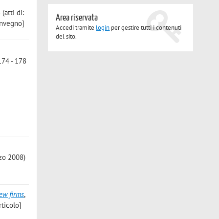
atti di:
Area riservata
onvegno]
Accedi tramite
login
per gestire tutti i contenuti
del sito.
174 - 178
)
rzo 2008)
new firms
,
ticolo]