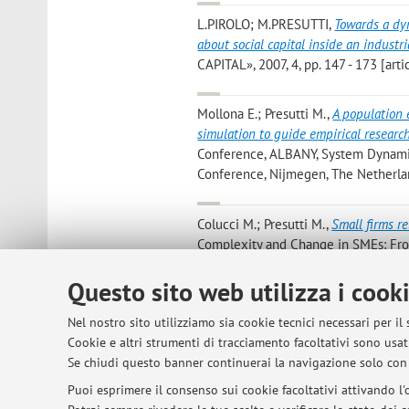
L.PIROLO; M.PRESUTTI
,
Towards a dy
about social capital inside an industria
CAPITAL», 2007, 4, pp. 147 - 173 [arti
Mollona E.; Presutti M.
,
A population 
simulation to guide empirical researc
Conference, ALBANY, System Dynamics
Conference, Nijmegen, The Netherland
Colucci M.; Presutti M.
,
Small firms r
Complexity and Change in SMEs: Fro
pp. 50 - 68 [capitolo di libro]
Questo sito web utilizza i cook
l. pirolo; m.presutti
,
social networks e
Nel nostro sito utilizziamo sia cookie tecnici necessari per il
and the public concern, ATLANTA, A
Cookie e altri strumenti di tracciamento facoltativi sono usati
Atlanta, 11-16 agosto 2006) [Contrib
Se chiudi questo banner continuerai la navigazione solo con 
Puoi esprimere il consenso sui cookie facoltativi attivando l'o