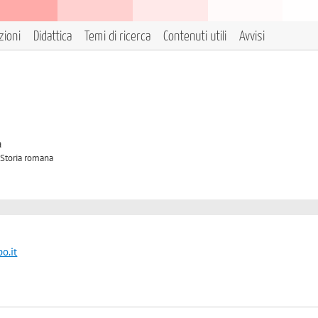
zioni
Didattica
Temi di ricerca
Contenuti utili
Avvisi
2
à
 Storia romana
o.it