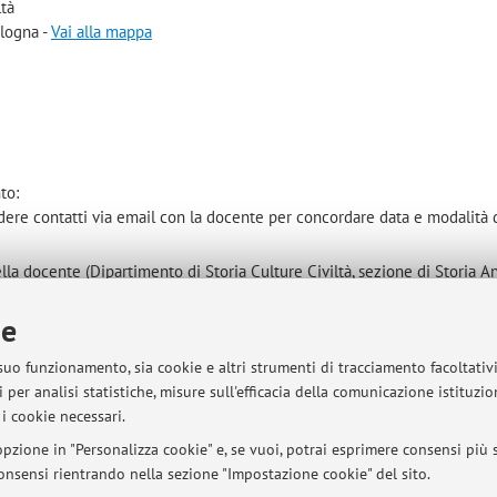
ltà
ologna -
Vai alla mappa
to:
ndere contatti via email con la docente per concordare data e modalità 
lla docente (Dipartimento di Storia Culture Civiltà, sezione di Storia An
ie
 suo funzionamento, sia cookie e altri strumenti di tracciamento facoltativ
 per analisi statistiche, misure sull'efficacia della comunicazione istituzi
sità di Bologna - Via Zamboni, 33 - 40126 Bologna - Partita IVA: 01131710376
i cookie necessari.
pzione in "Personalizza cookie" e, se vuoi, potrai esprimere consensi più sp
 consensi rientrando nella sezione "Impostazione cookie" del sito.