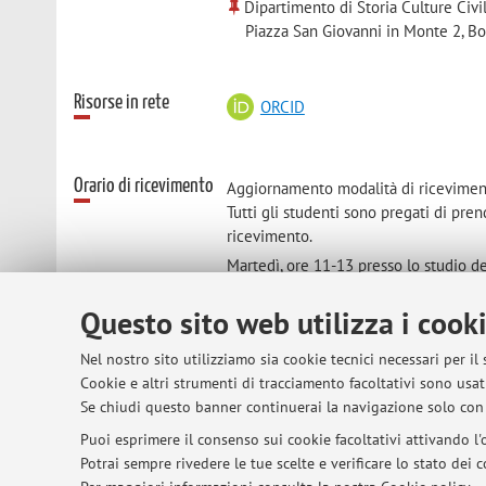
Dipartimento di Storia Culture Civi
Piazza San Giovanni in Monte 2, B
Risorse in rete
ORCID
Orario di ricevimento
Aggiornamento modalità di ricevimen
Tutti gli studenti sono pregati di pre
ricevimento.
Martedì, ore 11-13 presso lo studio de
Zamboni 38, piano 2).
Questo sito web utilizza i cook
Nel nostro sito utilizziamo sia cookie tecnici necessari per il
Cookie e altri strumenti di tracciamento facoltativi sono usati
© 2026 - ALMA MATER STUDIORUM - Univer
Se chiudi questo banner continuerai la navigazione solo con 
Puoi esprimere il consenso sui cookie facoltativi attivando l'o
Potrai sempre rivedere le tue scelte e verificare lo stato dei