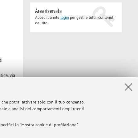
Area riservata
Accedi tramite
login
per gestire tutti i contenuti
del sito.
di
tica, via
i che potrai attivare solo con il tuo consenso.
onale e analisi dei comportamenti degli utenti.
Privacy
|
Note legali
|
Impostazioni Cookie
ecifici in "Mostra cookie di profilazione".