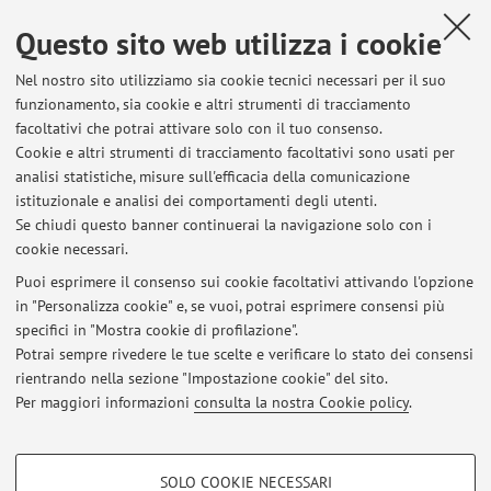
Via Massarenti 9, Bologna -
Vai alla mappa
Questo sito web utilizza i cookie
Nel nostro sito utilizziamo sia cookie tecnici necessari per il suo
Orario di ricevimento
funzionamento, sia cookie e altri strumenti di tracciamento
facoltativi che potrai attivare solo con il tuo consenso.
Su appuntamento:
Cookie e altri strumenti di tracciamento facoltativi sono usati per
analisi statistiche, misure sull'efficacia della comunicazione
manuela.derosa5@unibo.it
istituzionale e analisi dei comportamenti degli utenti.
Tel. 051-2144385
Se chiudi questo banner continuerai la navigazione solo con i
cookie necessari.
Puoi esprimere il consenso sui cookie facoltativi attivando l'opzione
in "Personalizza cookie" e, se vuoi, potrai esprimere consensi più
Ultimi avvisi
specifici in "Mostra cookie di profilazione".
Potrai sempre rivedere le tue scelte e verificare lo stato dei consensi
Al momento non sono presenti avvisi.
rientrando nella sezione "Impostazione cookie" del sito.
Per maggiori informazioni
consulta la nostra Cookie policy
.
COOKIE DI PROFILAZIONE - FACOLTATIVI
SOLO COOKIE NECESSARI