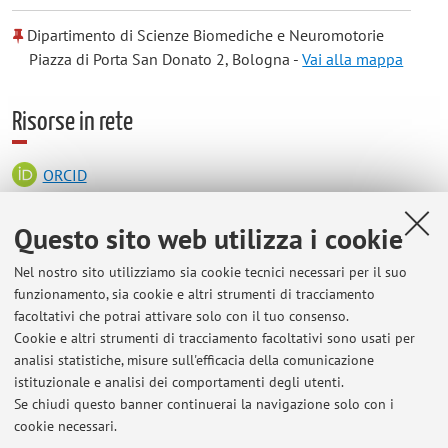
Dipartimento di Scienze Biomediche e Neuromotorie
Piazza di Porta San Donato 2, Bologna -
Vai alla mappa
Risorse in rete
ORCID
Questo sito web utilizza i cookie
Orario di ricevimento
Nel nostro sito utilizziamo sia cookie tecnici necessari per il suo
funzionamento, sia cookie e altri strumenti di tracciamento
L'orario di ricevimento è previsto il Giovedì dalle 11,00 alle
facoltativi che potrai attivare solo con il tuo consenso.
13,00 presso il Dipartimento di Scienze Biomediche e
Cookie e altri strumenti di tracciamento facoltativi sono usati per
Neuromotorie, ex-Fisiologia Umana P.zza di Porta S. Donato, 2
analisi statistiche, misure sull'efficacia della comunicazione
Bologna. Oppure tutti i giorni, previo appuntamento per email
istituzionale e analisi dei comportamenti degli utenti.
all'indirizzo m.gamberini@unibo.it
Se chiudi questo banner continuerai la navigazione solo con i
cookie necessari.