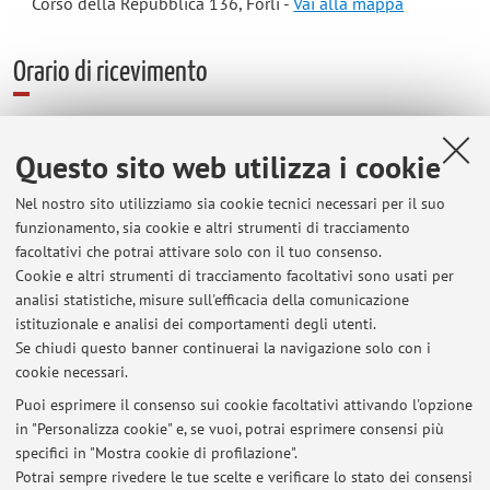
Corso della Repubblica 136, Forlì -
Vai alla mappa
Orario di ricevimento
Ricevimento su appuntamento da concordare con la docente
che si terrà in maniera presenziale contattando la docente in
Questo sito web utilizza i cookie
anticipo via e-mail
lyubov.bezkrovna2@unibo.it
Nel nostro sito utilizziamo sia cookie tecnici necessari per il suo
funzionamento, sia cookie e altri strumenti di tracciamento
facoltativi che potrai attivare solo con il tuo consenso.
Cookie e altri strumenti di tracciamento facoltativi sono usati per
Ultimi avvisi
analisi statistiche, misure sull'efficacia della comunicazione
Inizio didattica online Mediazione russa III
istituzionale e analisi dei comportamenti degli utenti.
Se chiudi questo banner continuerai la navigazione solo con i
Pubblicato il: 04 marzo 2020
cookie necessari.
Cancellazione lezione del 31/10/2013
Puoi esprimere il consenso sui cookie facoltativi attivando l'opzione
Pubblicato il: 30 ottobre 2013
in "Personalizza cookie" e, se vuoi, potrai esprimere consensi più
specifici in "Mostra cookie di profilazione".
Modifica orario, I semestre
Potrai sempre rivedere le tue scelte e verificare lo stato dei consensi