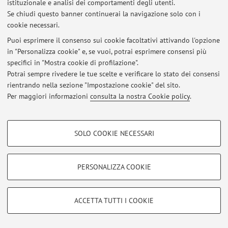
istituzionale e analisi dei comportamenti degli utenti.
Al momento non sono presenti avvisi.
Se chiudi questo banner continuerai la navigazione solo con i
cookie necessari.
Puoi esprimere il consenso sui cookie facoltativi attivando l'opzione
in "Personalizza cookie" e, se vuoi, potrai esprimere consensi più
specifici in "Mostra cookie di profilazione".
Area riservata
Potrai sempre rivedere le tue scelte e verificare lo stato dei consensi
Accedi tramite
login
per gestire tutti i contenuti del sito.
rientrando nella sezione "Impostazione cookie" del sito.
Per maggiori informazioni
consulta la nostra Cookie policy
.
© 2026 - ALMA MATER STUDIORUM - Università di Bologna - Via
COOKIE DI PROFILAZIONE - FACOLTATIVI
Zamboni, 33 - 40126 Bologna - Partita IVA: 01131710376
SOLO COOKIE NECESSARI
Privacy
|
Note legali
|
Impostazioni Cookie
Si tratta di cookie utilizzati per analizzare le caratteristiche della navigazione
degli utenti, creare profili in base al loro comportamento sul sito, per analisi
di marketing.
PERSONALIZZA COOKIE
Mostra cookie di profilazione
Google/Youtube Video
COOKIE TECNICI - NECESSARI
ACCETTA TUTTI I COOKIE
Facebook
Si tratta di cookie tecnici utilizzati, a titolo esemplificativo, per il corretto
Vimeo
funzionamento del sito, salvare le preferenze di navigazione, per il