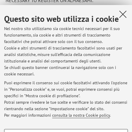
NECESSARY TO REGISTER ON ALMAESAMI.
Pubblicato il: 27 febbraio 2026
Questo sito web utilizza i cookie
Nel nostro sito utilizziamo sia cookie tecnici necessari per il suo
funzionamento, sia cookie e altri strumenti di tracciamento
Ultimi avvisi
facoltativi che potrai attivare solo con il tuo consenso.
Cookie e altri strumenti di tracciamento facoltativi sono usati per
ELECTIVE COURSE: EXPERIMENTAL AND MOLECULAR HUMAN
analisi statistiche, misure sull'efficacia della comunicazione
MORPHOLOGY (I.C.)
istituzionale e analisi dei comportamenti degli utenti.
Pubblicato il: 03 marzo 2026
Se chiudi questo banner continuerai la navigazione solo con i
cookie necessari.
ELECTIVE COURSE: EXPERIMENTAL AND MOLECULAR HUMAN
MORPHOLOGY (I.C.) A.Y. 2025/26
Puoi esprimere il consenso sui cookie facoltativi attivando l'opzione
Pubblicato il: 27 febbraio 2026
in "Personalizza cookie" e, se vuoi, potrai esprimere consensi più
specifici in "Mostra cookie di profilazione".
RICEVIMENTO STUDENTI
Potrai sempre rivedere le tue scelte e verificare lo stato dei consensi
Pubblicato il: 10 dicembre 2008
rientrando nella sezione "Impostazione cookie" del sito.
Per maggiori informazioni
consulta la nostra Cookie policy
.
Tutti gli avvisi
COOKIE DI PROFILAZIONE - FACOLTATIVI