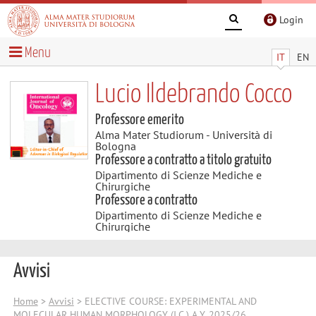
Login
Menu
IT
EN
Lucio Ildebrando Cocco
Professore emerito
Alma Mater Studiorum - Università di
Bologna
Professore a contratto a titolo gratuito
Dipartimento di Scienze Mediche e
Chirurgiche
Professore a contratto
Dipartimento di Scienze Mediche e
Chirurgiche
Avvisi
Home
>
Avvisi
> ELECTIVE COURSE: EXPERIMENTAL AND
MOLECULAR HUMAN MORPHOLOGY (I.C.) A.Y. 2025/26