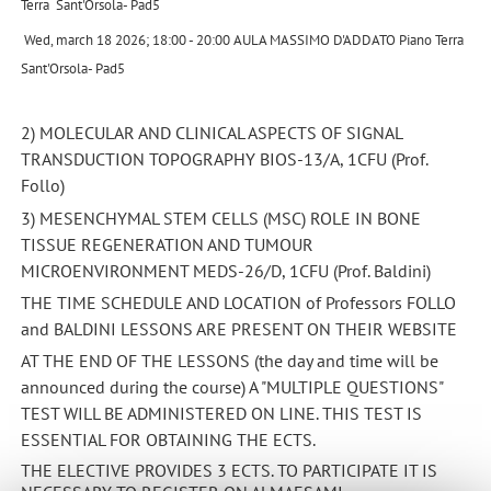
Terra
Sant'Orsola- Pad5
Wed, march 18 2026; 18:00 - 20:00 AULA MASSIMO D'ADDATO Piano Terra
Sant'Orsola- Pad5
2) MOLECULAR AND CLINICAL ASPECTS OF SIGNAL
TRANSDUCTION TOPOGRAPHY BIOS-13/A, 1CFU (Prof.
Follo)
3) MESENCHYMAL STEM CELLS (MSC) ROLE IN BONE
TISSUE REGENERATION AND TUMOUR
MICROENVIRONMENT MEDS-26/D, 1CFU (Prof. Baldini)
THE TIME SCHEDULE AND LOCATION of Professors FOLLO
and BALDINI LESSONS ARE PRESENT ON THEIR WEBSITE
AT THE END OF THE LESSONS (the day and time will be
announced during the course) A "MULTIPLE QUESTIONS"
TEST WILL BE ADMINISTERED ON LINE. THIS TEST IS
ESSENTIAL FOR OBTAINING THE ECTS.
THE ELECTIVE PROVIDES 3 ECTS. TO PARTICIPATE IT IS