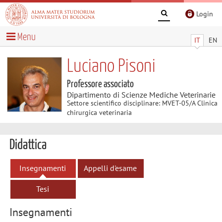
Login
Menu
IT
EN
Luciano Pisoni
Professore associato
Dipartimento di Scienze Mediche Veterinarie
Settore scientifico disciplinare: MVET-05/A Clinica
chirurgica veterinaria
Didattica
Insegnamenti
Appelli d'esame
Tesi
Insegnamenti