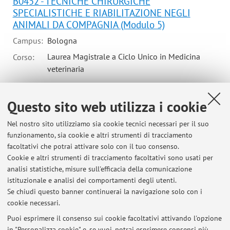
B0452 - TECNICHE CHIRURGICHE
SPECIALISTICHE E RIABILITAZIONE NEGLI
ANIMALI DA COMPAGNIA (Modulo 5)
Campus:
Bologna
Laurea Magistrale a Ciclo Unico in Medicina
Corso:
veterinaria
Questo sito web utilizza i cookie
69954 - TIROCINIO DI CHIRURGIA (Modulo 6)
Nel nostro sito utilizziamo sia cookie tecnici necessari per il suo
Componente del corso integrato CLINICA CHIRURGICA E
funzionamento, sia cookie e altri strumenti di tracciamento
ORTOPEDIA VETERINARIA (C.I.)
facoltativi che potrai attivare solo con il tuo consenso.
Campus:
Bologna
Cookie e altri strumenti di tracciamento facoltativi sono usati per
Laurea Magistrale a Ciclo Unico in Medicina
Corso:
analisi statistiche, misure sull'efficacia della comunicazione
veterinaria
istituzionale e analisi dei comportamenti degli utenti.
Se chiudi questo banner continuerai la navigazione solo con i
cookie necessari.
Puoi esprimere il consenso sui cookie facoltativi attivando l'opzione
in "Personalizza cookie" e, se vuoi, potrai esprimere consensi più