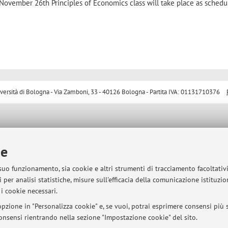
November 26th Principles of Economics class will take place as schedu
sità di Bologna - Via Zamboni, 33 - 40126 Bologna - Partita IVA: 01131710376
ie
 suo funzionamento, sia cookie e altri strumenti di tracciamento facoltativ
 per analisi statistiche, misure sull'efficacia della comunicazione istituzi
i cookie necessari.
pzione in "Personalizza cookie" e, se vuoi, potrai esprimere consensi più sp
 consensi rientrando nella sezione "Impostazione cookie" del sito.