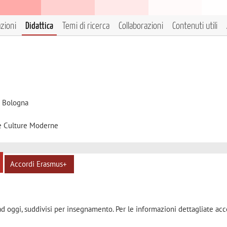
azioni
Didattica
Temi di ricerca
Collaborazioni
Contenuti utili
i Bologna
 e Culture Moderne
Accordi Erasmus+
ad oggi, suddivisi per insegnamento. Per le informazioni dettagliate acc