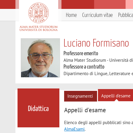
Home
Curriculum vitae
Pubblic
Luciano Formisano
Professore emerito
Alma Mater Studiorum - Università d
Professore a contratto
Dipartimento di Lingue, Letterature
Appelli d'esame
Insegnamenti
Didattica
Appelli d'esame
Elenco degli appelli pubblicati sino 
AlmaEsami
.