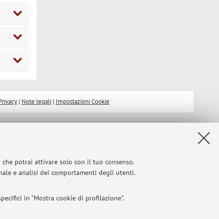
Privacy
|
Note legali
|
Impostazioni Cookie
i che potrai attivare solo con il tuo consenso.
onale e analisi dei comportamenti degli utenti.
ecifici in "Mostra cookie di profilazione".