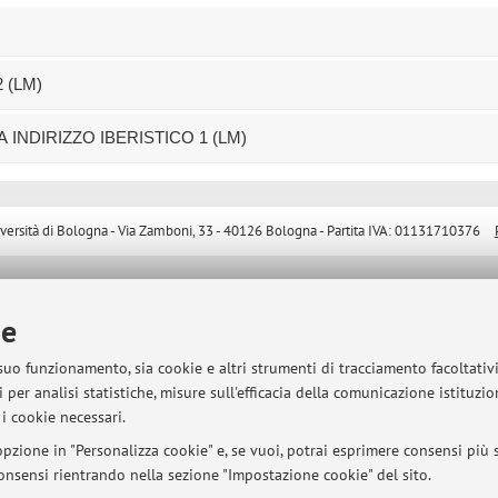
 (LM)
 INDIRIZZO IBERISTICO 1 (LM)
sità di Bologna - Via Zamboni, 33 - 40126 Bologna - Partita IVA: 01131710376
ie
 suo funzionamento, sia cookie e altri strumenti di tracciamento facoltativ
 per analisi statistiche, misure sull'efficacia della comunicazione istituzi
i cookie necessari.
pzione in "Personalizza cookie" e, se vuoi, potrai esprimere consensi più sp
 consensi rientrando nella sezione "Impostazione cookie" del sito.