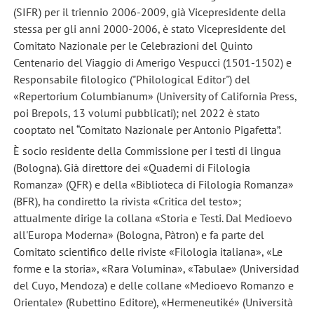
(SIFR) per il triennio 2006-2009, già Vicepresidente della
stessa per gli anni 2000-2006, è stato Vicepresidente del
Comitato Nazionale per le Celebrazioni del Quinto
Centenario del Viaggio di Amerigo Vespucci (1501-1502) e
Responsabile filologico ("Philological Editor") del
«Repertorium Columbianum» (University of California Press,
poi Brepols, 13 volumi pubblicati); nel 2022 è stato
cooptato nel “Comitato Nazionale per Antonio Pigafetta”.
È socio residente della Commissione per i testi di lingua
(Bologna). Già direttore dei «Quaderni di Filologia
Romanza» (QFR) e della «Biblioteca di Filologia Romanza»
(BFR), ha condiretto la rivista «Critica del testo»;
attualmente dirige la collana «Storia e Testi. Dal Medioevo
all'Europa Moderna» (Bologna, Pàtron) e fa parte del
Comitato scientifico delle riviste «Filologia italiana», «Le
forme e la storia», «Rara Volumina», «Tabulae» (Universidad
del Cuyo, Mendoza) e delle collane «Medioevo Romanzo e
Orientale» (Rubettino Editore), «Hermeneutiké» (Università