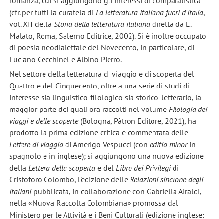
romanza, cui si aggiungono gli interessi di comparatistica
(cfr. per tutti la curatela di
La letteratura italiana fuori d'Italia
,
vol. XII della
Storia della letteratura italiana
diretta da E.
Malato, Roma, Salerno Editrice, 2002). Si è inoltre occupato
di poesia neodialettale del Novecento, in particolare, di
Luciano Cecchinel e Albino Pierro.
Nel settore della letteratura di viaggio e di scoperta del
Quattro e del Cinquecento, oltre a una serie di studi di
interesse sia linguistico-filologico sia storico-letterario, la
maggior parte dei quali ora raccolti nel volume
Filologia dei
viaggi e delle scoperte
(Bologna, Pàtron Editore, 2021), ha
prodotto la prima edizione critica e commentata delle
Lettere di viaggio
di Amerigo Vespucci (con
editio minor
in
spagnolo e in inglese); si aggiungono una nuova edizione
della
Lettera della scoperta
e del
Libro dei Privilegi
di
Cristoforo Colombo, l'edizione delle
Relazioni sincrone degli
Italiani
pubblicata, in collaborazione con Gabriella Airaldi,
nella «Nuova Raccolta Colombiana» promossa dal
Ministero per le Attività e i Beni Culturali (edizione inglese: