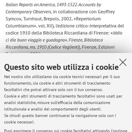
Italian Reports on America, 1493-1522.
Accounts by
Contemporary Observers
, in collaborazione con Geoffrey
Symcox, Turnhout, Brepols, 2002, «Repertorium
Columbianum», vol. XII), l'edizione critico-interpretativa del
codice 1910 della Biblioteca Riccardiana di Firenze: «
Iddio
ci dia buon viaggio e guadagno». Firenze, Biblioteca
Riccardiana, ms. 1910 (Codice Vaglienti)
, Firenze, Edizioni
Polistampa, 2006.
Nel quadro della «Nuova Edizione Commentata delle Opere
Questo sito web utilizza i cookie
di Dante» (NECOD, Roma, Salerno Editrice), ha pubblicato
una nuova edizione commentata del
Fiore
e del
Detto
Nel nostro sito utilizziamo sia cookie tecnici necessari per il suo
2
funzionamento, sia cookie e altri strumenti di tracciamento
d'Amore
attribuiti a Dante Alighieri (2012; 2021
) e una
facoltativi che potrai attivare solo con il tuo consenso.
traduzione con commento delle poesie in lingua d'
oc
e d'
oïl
Cookie e altri strumenti di tracciamento facoltativi sono usati per
2
citate nel
De vulgari eloquentia
(2012; 2021
)
.
analisi statistiche, misure sull'efficacia della comunicazione
istituzionale e analisi dei comportamenti degli utenti.
Se chiudi questo banner continuerai la navigazione solo con i
cookie necessari.
Puoi esprimere il consenso sui cookie facoltativi attivando l'opzione