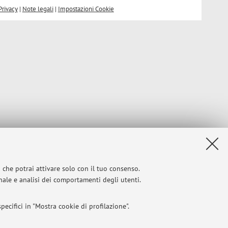
Privacy
|
Note legali
|
Impostazioni Cookie
i che potrai attivare solo con il tuo consenso.
onale e analisi dei comportamenti degli utenti.
ecifici in "Mostra cookie di profilazione".