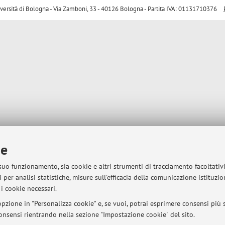
sità di Bologna - Via Zamboni, 33 - 40126 Bologna - Partita IVA: 01131710376
ie
 suo funzionamento, sia cookie e altri strumenti di tracciamento facoltativ
 per analisi statistiche, misure sull'efficacia della comunicazione istituzi
i cookie necessari.
pzione in "Personalizza cookie" e, se vuoi, potrai esprimere consensi più sp
 consensi rientrando nella sezione "Impostazione cookie" del sito.