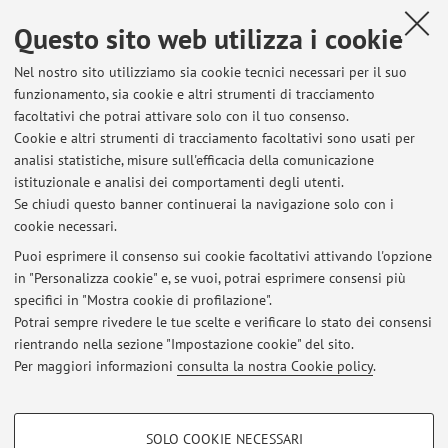
Cds. 8415)
Questo sito web utilizza i cookie
MARCACCI MAURILIO - 37311 - CLINICA MEDICO-
CHIRURGICA DELL'APPARATO LOCOMOTORE (C.I.) (Cds.
Nel nostro sito utilizziamo sia cookie tecnici necessari per il suo
8415) - Prova di Anatomia del 18.01.2016 18/01/2016
funzionamento, sia cookie e altri strumenti di tracciamento
09:00 1 0000661124 30L 18/01/2016 09:00 2
facoltativi che potrai attivare solo con il tuo consenso.
0000596219 30L 18/01/2016 09:00 3 0000661667 30
Cookie e altri strumenti di tracciamento facoltativi sono usati per
18/01/2016 09:00 4 0000661108 30L 18/01/2016
analisi statistiche, misure sull'efficacia della comunicazione
istituzionale e analisi dei comportamenti degli utenti.
09:00 5 ...
Se chiudi questo banner continuerai la navigazione solo con i
cookie necessari.
Puoi esprimere il consenso sui cookie facoltativi attivando l'opzione
in "Personalizza cookie" e, se vuoi, potrai esprimere consensi più
Ultimi avvisi
specifici in "Mostra cookie di profilazione".
Potrai sempre rivedere le tue scelte e verificare lo stato dei consensi
Al momento non sono presenti avvisi.
rientrando nella sezione "Impostazione cookie" del sito.
Per maggiori informazioni
consulta la nostra Cookie policy
.
COOKIE DI PROFILAZIONE - FACOLTATIVI
SOLO COOKIE NECESSARI