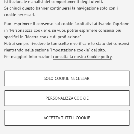
Al momento non sono presenti avvisi.
istituzionale e analisi dei comportamenti degli utenti.
Se chiudi questo banner continuerai la navigazione solo con i
cookie necessari.
Puoi esprimere il consenso sui cookie facoltativi attivando l'opzione
Area riservata
in "Personalizza cookie" e, se vuoi, potrai esprimere consensi più
Accedi tramite
login
per gestire tutti i contenuti del sito.
specifici in "Mostra cookie di profilazione".
Potrai sempre rivedere le tue scelte e verificare lo stato dei consensi
rientrando nella sezione "Impostazione cookie" del sito.
© 2026 - ALMA MATER STUDIORUM - Università di Bologna - Via
Per maggiori informazioni
consulta la nostra Cookie policy
.
Zamboni, 33 - 40126 Bologna - Partita IVA: 01131710376
Privacy
|
Note legali
|
Impostazioni Cookie
COOKIE DI PROFILAZIONE - FACOLTATIVI
SOLO COOKIE NECESSARI
Si tratta di cookie utilizzati per analizzare le caratteristiche della navigazione
degli utenti, creare profili in base al loro comportamento sul sito, per analisi
di marketing.
PERSONALIZZA COOKIE
Mostra cookie di profilazione
Google/Youtube Video
COOKIE TECNICI - NECESSARI
ACCETTA TUTTI I COOKIE
Facebook
Si tratta di cookie tecnici utilizzati, a titolo esemplificativo, per il corretto
Vimeo
funzionamento del sito, salvare le preferenze di navigazione, per il