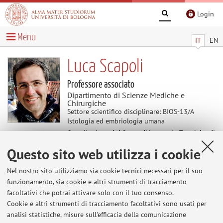
Login
Menu
IT
EN
Luca Scapoli
Professore associato
Dipartimento di Scienze Mediche e
Chirurgiche
Settore scientifico disciplinare: BIOS-13/A
Istologia ed embriologia umana
Coordinatore del Corso di Laurea in Tecniche di
laboratorio biomedico (abilitante alla
Questo sito web utilizza i cookie
professione sanitaria di tecnico di laboratorio
biomedico)
Nel nostro sito utilizziamo sia cookie tecnici necessari per il suo
funzionamento, sia cookie e altri strumenti di tracciamento
facoltativi che potrai attivare solo con il tuo consenso.
Avvisi
Cookie e altri strumenti di tracciamento facoltativi sono usati per
analisi statistiche, misure sull'efficacia della comunicazione