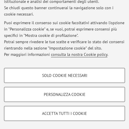
istituzionale e analisi dei comportamenti degli utenti.
Al momento non sono presenti contenuti.
Se chiudi questo banner continuerai la navigazione solo con i
cookie necessari.
Puoi esprimere il consenso sui cookie facoltativi attivando l'opzione
Ultimi avvisi
in "Personalizza cookie" e, se vuoi, potrai esprimere consensi più
specifici in "Mostra cookie di profilazione".
Al momento non sono presenti avvisi.
Potrai sempre rivedere le tue scelte e verificare lo stato dei consensi
rientrando nella sezione "Impostazione cookie" del sito.
Per maggiori informazioni
consulta la nostra Cookie policy
.
COOKIE DI PROFILAZIONE - FACOLTATIVI
Area riservata
SOLO COOKIE NECESSARI
Si tratta di cookie utilizzati per analizzare le caratteristiche della navigazione
Accedi tramite
login
per gestire tutti i contenuti del sito.
degli utenti, creare profili in base al loro comportamento sul sito, per analisi
di marketing.
PERSONALIZZA COOKIE
Mostra cookie di profilazione
© 2026 - ALMA MATER STUDIORUM - Università di Bologna - Via
Zamboni, 33 - 40126 Bologna - Partita IVA: 01131710376
Google/Youtube Video
COOKIE TECNICI - NECESSARI
ACCETTA TUTTI I COOKIE
Privacy
|
Note legali
|
Impostazioni Cookie
Facebook
Si tratta di cookie tecnici utilizzati, a titolo esemplificativo, per il corretto
Vimeo
funzionamento del sito, salvare le preferenze di navigazione, per il