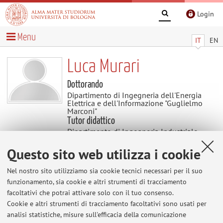
Login
Menu
IT
EN
Luca Murari
Dottorando
Dipartimento di Ingegneria dell'Energia
Elettrica e dell'Informazione "Guglielmo
Marconi"
Tutor didattico
Dipartimento di Ingegneria Industriale
Dipartimento di Ingegneria dell'Energia
Elettrica e dell'Informazione "Guglielmo
Questo sito web utilizza i cookie
Marconi"
Settore scientifico disciplinare: ING-IND/31
Nel nostro sito utilizziamo sia cookie tecnici necessari per il suo
ELETTROTECNICA
funzionamento, sia cookie e altri strumenti di tracciamento
facoltativi che potrai attivare solo con il tuo consenso.
Cookie e altri strumenti di tracciamento facoltativi sono usati per
Contenuti utili
analisi statistiche, misure sull'efficacia della comunicazione