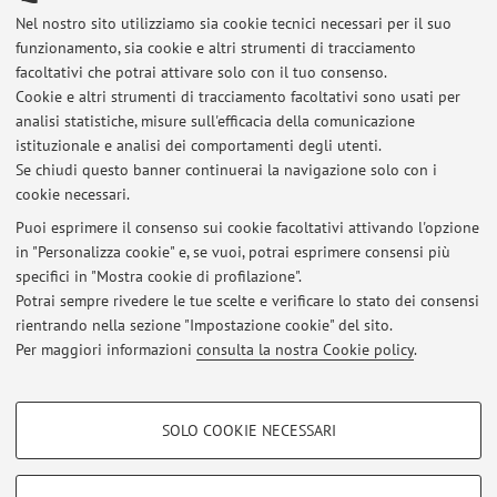
E-mail:
luca.murari2@unibo.it
Nel nostro sito utilizziamo sia cookie tecnici necessari per il suo
funzionamento, sia cookie e altri strumenti di tracciamento
facoltativi che potrai attivare solo con il tuo consenso.
Cookie e altri strumenti di tracciamento facoltativi sono usati per
Dipartimento di Ingegneria dell'Energia Elettrica e
analisi statistiche, misure sull'efficacia della comunicazione
dell'Informazione "Guglielmo Marconi"
istituzionale e analisi dei comportamenti degli utenti.
Viale del Risorgimento 2, Bologna -
Vai alla mappa
Se chiudi questo banner continuerai la navigazione solo con i
cookie necessari.
Puoi esprimere il consenso sui cookie facoltativi attivando l'opzione
in "Personalizza cookie" e, se vuoi, potrai esprimere consensi più
Ultimi avvisi
specifici in "Mostra cookie di profilazione".
Potrai sempre rivedere le tue scelte e verificare lo stato dei consensi
Al momento non sono presenti avvisi.
rientrando nella sezione "Impostazione cookie" del sito.
Per maggiori informazioni
consulta la nostra Cookie policy
.
COOKIE DI PROFILAZIONE - FACOLTATIVI
SOLO COOKIE NECESSARI
Si tratta di cookie utilizzati per analizzare le caratteristiche della navigazione
Area riservata
degli utenti, creare profili in base al loro comportamento sul sito, per analisi
Accedi tramite
login
per gestire tutti i contenuti del sito.
di marketing.