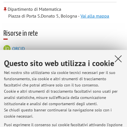
Dipartimento di Matematica
Piazza di Porta S.Donato 5, Bologna -
Vai alla mappa
Risorse in rete
ORCID
Questo sito web utilizza i cookie
Orario di ricevimento
Nel nostro sito utilizziamo sia cookie tecnici necessari per il suo
funzionamento, sia cookie e altri strumenti di tracciamento
Mercoledì ore 16 studio c2.
facoltativi che potrai attivare solo con il tuo consenso.
Se avete necessità di parlarmi in altro orario
Cookie e altri strumenti di tracciamento facoltativi sono usati per
analisi statistiche, misure sull'efficacia della comunicazione
contattatemi per email.
istituzionale e analisi dei comportamenti degli utenti.
Il ricevimento inizierà da mercoledì 11 Marzo
Se chiudi questo banner continuerai la navigazione solo con i
cookie necessari.
Puoi esprimere il consenso sui cookie facoltativi attivando l'opzione