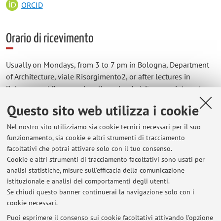
ORCID
Orario di ricevimento
Usually on Mondays, from 3 to 7 pm in Bologna, Department
of Architecture, viale Risorgimento2, or after lectures in
Bologna and Ravenna (see the calendar). For appointments,
write an e-mail to the address:
Questo sito web utilizza i cookie
luca.guardigli@unibo.it.
Nel nostro sito utilizziamo sia cookie tecnici necessari per il suo
funzionamento, sia cookie e altri strumenti di tracciamento
facoltativi che potrai attivare solo con il tuo consenso.
Cookie e altri strumenti di tracciamento facoltativi sono usati per
Ultimi avvisi
analisi statistiche, misure sull'efficacia della comunicazione
esiti 17 09
istituzionale e analisi dei comportamenti degli utenti.
Se chiudi questo banner continuerai la navigazione solo con i
Pubblicato il: 27 ottobre 2020
cookie necessari.
Disponibili esiti compito 24 06 2020 per Civili, Guardigli-Venturi
Puoi esprimere il consenso sui cookie facoltativi attivando l'opzione