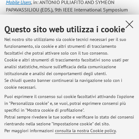
Mobile Users
, in: ANTONIO PULIAFITO AND SYMEON
PAPAVASSILIOU (EDS.), 9th IEEE International Symposium
on Computers and Communications (ISCC'04), LOS
ALAMITOS, CALIFORNIA, IEEE Computer Society Press,
Questo sito web utilizza i cookie
2004, pp. 498 - 505 (atti di: 9th IEEE International
Symposium on Computers and Communications (ISCC'04), ,
Nel nostro sito utilizziamo sia cookie tecnici necessari per il suo
funzionamento, sia cookie e altri strumenti di tracciamento
Luglio 2004) [Contributo in Atti di convegno]
facoltativi che potrai attivare solo con il tuo consenso.
Cookie e altri strumenti di tracciamento facoltativi sono usati per
analisi statistiche, misure sull'efficacia della comunicazione
20
21
22
istituzionale e analisi dei comportamenti degli utenti.
Se chiudi questo banner continuerai la navigazione solo con i
cookie necessari.
Puoi esprimere il consenso sui cookie facoltativi attivando l'opzione
in "Personalizza cookie" e, se vuoi, potrai esprimere consensi più
Ultimi avvisi
specifici in "Mostra cookie di profilazione".
Potrai sempre rivedere le tue scelte e verificare lo stato dei consensi
Al momento non sono presenti avvisi.
rientrando nella sezione "Impostazione cookie" del sito.
Per maggiori informazioni
consulta la nostra Cookie policy
.