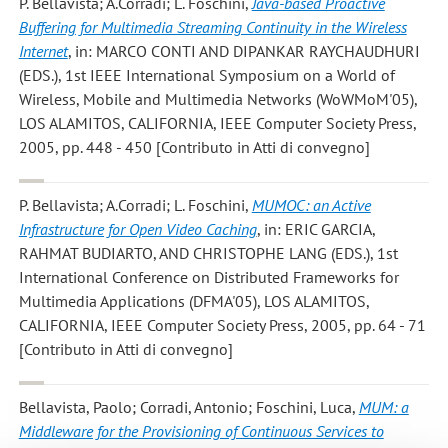
P. Bellavista; A.Corradi; L. Foschini
,
Java-based Proactive
Buffering for Multimedia Streaming Continuity in the Wireless
Internet
, in: MARCO CONTI AND DIPANKAR RAYCHAUDHURI
(EDS.), 1st IEEE International Symposium on a World of
Wireless, Mobile and Multimedia Networks (WoWMoM'05),
LOS ALAMITOS, CALIFORNIA, IEEE Computer Society Press,
2005, pp. 448 - 450 [Contributo in Atti di convegno]
P. Bellavista; A.Corradi; L. Foschini
,
MUMOC: an Active
Infrastructure for Open Video Caching
, in: ERIC GARCIA,
RAHMAT BUDIARTO, AND CHRISTOPHE LANG (EDS.), 1st
International Conference on Distributed Frameworks for
Multimedia Applications (DFMA'05), LOS ALAMITOS,
CALIFORNIA, IEEE Computer Society Press, 2005, pp. 64 - 71
[Contributo in Atti di convegno]
Bellavista, Paolo; Corradi, Antonio; Foschini, Luca
,
MUM: a
Middleware for the Provisioning of Continuous Services to