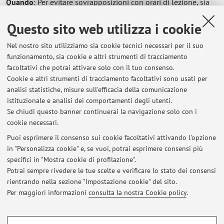
Quando
: Per evitare sovrapposizioni con orari di lezione, sia
del I che del II ciclo, l'orario di ricevimento "ufficiale" sarà
Questo sito web utilizza i cookie
generalmente limitato a: lunedì ore 14:00-16:00. Sono
ampiamente disponibili altri ricevimenti in orari addizionali
Nel nostro sito utilizziamo sia cookie tecnici necessari per il suo
concordati; contattare il docente via email per fissare un
funzionamento, sia cookie e altri strumenti di tracciamento
appuntamento in tal senso.
facoltativi che potrai attivare solo con il tuo consenso.
Dove
: il mio ufficio si trova nel retro delle aule 5.6 e 5.7
Cookie e altri strumenti di tracciamento facoltativi sono usati per
(l'entrata è la porta con le tendine gialle), Dipartimento di
analisi statistiche, misure sull'efficacia della comunicazione
Informatica: Scienza e Ingegneria, Università di Bologna, V.le
istituzionale e analisi dei comportamenti degli utenti.
Risorgimento, 2 - 40136 Bologna - Italy
Se chiudi questo banner continuerai la navigazione solo con i
cookie necessari.
Puoi esprimere il consenso sui cookie facoltativi attivando l'opzione
in "Personalizza cookie" e, se vuoi, potrai esprimere consensi più
Ultimi avvisi
specifici in "Mostra cookie di profilazione".
Potrai sempre rivedere le tue scelte e verificare lo stato dei consensi
Al momento non sono presenti avvisi.
rientrando nella sezione "Impostazione cookie" del sito.
Per maggiori informazioni
consulta la nostra Cookie policy
.
COOKIE DI PROFILAZIONE - FACOLTATIVI