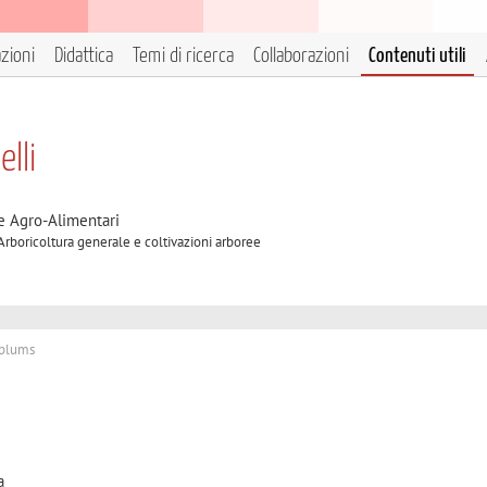
azioni
Didattica
Temi di ricerca
Collaborazioni
Contenuti utili
elli
e Agro-Alimentari
 Arboricoltura generale e coltivazioni arboree
 plums
a