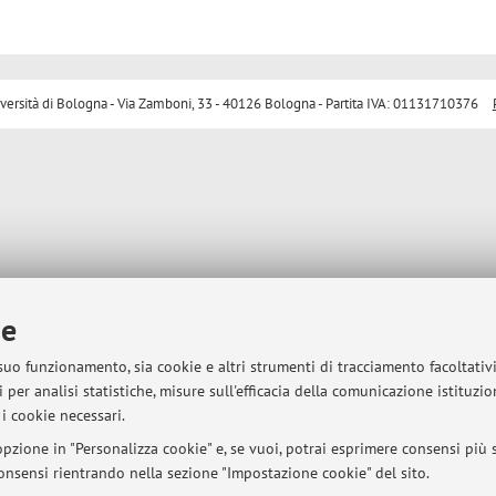
sità di Bologna - Via Zamboni, 33 - 40126 Bologna - Partita IVA: 01131710376
ie
 suo funzionamento, sia cookie e altri strumenti di tracciamento facoltativ
 per analisi statistiche, misure sull'efficacia della comunicazione istituzi
i cookie necessari.
pzione in "Personalizza cookie" e, se vuoi, potrai esprimere consensi più sp
 consensi rientrando nella sezione "Impostazione cookie" del sito.