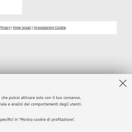
Privacy
|
Note legali
|
Impostazioni Cookie
i che potrai attivare solo con il tuo consenso.
onale e analisi dei comportamenti degli utenti.
ecifici in "Mostra cookie di profilazione".