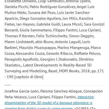
Elisabetta Donadio, Luigi Sambuelli, Antonia Spanò,
Daniela Picchi, Pablo Rodríguez-Gonzálvez, Angel Luis
Muñoz-Nieto, Susana del Pozo, Luis Javier Sanchez-
Aparicio, Diego Gonzalez-Aguilera, Jon Mills, Karolina
Fieber, Ian Haynes, Gabriele Guidi, Laura Micoli, Sara Gonizzi
Barsanti, Giulia Sammartano, Filippo Fantini, Luca Cipriani,
Thomas P. Kersten, Felix Tschirschwitz, Simon Deggim,
Maren Lindstaedt, abio Bruno, Antonio Lagudi, Loris
Barbieri, Maurizio Muzzupappa, Marino Mangeruga, Marco
Cozza, Alessandro Cozza, Gerardo Ritacco, Raffaele Peluso,
Panagiotis Agrafiotis, Georgios I. Drakonakis, Dimitrios
Skarlatos,, Latest Developments in Reality-Based 3D
Surveying and Modelling, Basel, MDPI Books, 2018, pp. 171
- 190 [capitolo di libro]
Josefina García-León, Paloma Sánchez-Allegue, Concepción
Peña-Velasco, Luca Cipriani, Filippo Fantini
,
Interactive
dissemination of the 3D model of a baroque altarpiece: a
pipeline from digital survey to game engines
, «SCIRES-IT»,