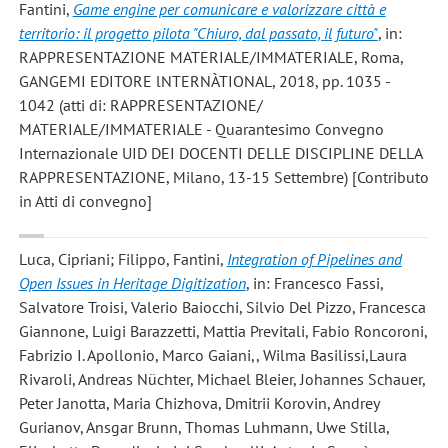
Fantini
,
Game engine per comunicare e valorizzare città e
territorio: il progetto pilota "Chiuro, dal passato, il futuro"
, in:
RAPPRESENTAZIONE MATERIALE/IMMATERIALE, Roma,
GANGEMI EDITORE lNTERNÀTIONAL, 2018, pp. 1035 -
1042 (atti di: RAPPRESENTAZIONE/
MATERIALE/IMMATERIALE - Quarantesimo Convegno
Internazionale UID DEI DOCENTI DELLE DISCIPLINE DELLA
RAPPRESENTAZIONE, Milano, 13-15 Settembre) [Contributo
in Atti di convegno]
Luca, Cipriani; Filippo, Fantini
,
Integration of Pipelines and
Open Issues in Heritage Digitization
, in: Francesco Fassi,
Salvatore Troisi, Valerio Baiocchi, Silvio Del Pizzo, Francesca
Giannone, Luigi Barazzetti, Mattia Previtali, Fabio Roncoroni,
Fabrizio I. Apollonio, Marco Gaiani,, Wilma Basilissi,Laura
Rivaroli, Andreas Nüchter, Michael Bleier, Johannes Schauer,
Peter Janotta, Maria Chizhova, Dmitrii Korovin, Andrey
Gurianov, Ansgar Brunn, Thomas Luhmann, Uwe Stilla,