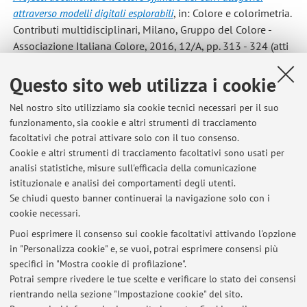
attraverso modelli digitali esplorabili
, in: Colore e colorimetria.
Contributi multidisciplinari, Milano, Gruppo del Colore -
Associazione Italiana Colore, 2016, 12/A, pp. 313 - 324 (atti
di: Dodicesima Conferenza del Colore, Politecnico di Torino,
Questo sito web utilizza i cookie
Torino, Italia, 08-09 settembre 2016) [Contributo in Atti di
convegno]
Nel nostro sito utilizziamo sia cookie tecnici necessari per il suo
funzionamento, sia cookie e altri strumenti di tracciamento
facoltativi che potrai attivare solo con il tuo consenso.
1
2
3
4
5
Cookie e altri strumenti di tracciamento facoltativi sono usati per
analisi statistiche, misure sull'efficacia della comunicazione
istituzionale e analisi dei comportamenti degli utenti.
Pubblicazioni antecedenti il 2004
Se chiudi questo banner continuerai la navigazione solo con i
cookie necessari.
Puoi esprimere il consenso sui cookie facoltativi attivando l'opzione
in "Personalizza cookie" e, se vuoi, potrai esprimere consensi più
Ultimi avvisi
specifici in "Mostra cookie di profilazione".
Potrai sempre rivedere le tue scelte e verificare lo stato dei consensi
Al momento non sono presenti avvisi.
rientrando nella sezione "Impostazione cookie" del sito.