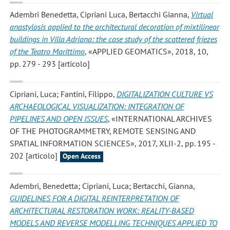
Adembri Benedetta, Cipriani Luca, Bertacchi Gianna
,
Virtual
anastylosis applied to the architectural decoration of mixtilinear
buildings in Villa Adriana: the case study of the scattered friezes
of the Teatro Marittimo
, «APPLIED GEOMATICS», 2018, 10,
pp. 279 - 293 [articolo]
Cipriani, Luca; Fantini, Filippo
,
DIGITALIZATION CULTURE VS
ARCHAEOLOGICAL VISUALIZATION: INTEGRATION OF
PIPELINES AND OPEN ISSUES
, «INTERNATIONAL ARCHIVES
OF THE PHOTOGRAMMETRY, REMOTE SENSING AND
SPATIAL INFORMATION SCIENCES», 2017, XLII-2, pp. 195 -
202 [articolo]
Open Access
Adembri, Benedetta; Cipriani, Luca; Bertacchi, Gianna
,
GUIDELINES FOR A DIGITAL REINTERPRETATION OF
ARCHITECTURAL RESTORATION WORK: REALITY-BASED
MODELS AND REVERSE MODELLING TECHNIQUES APPLIED TO