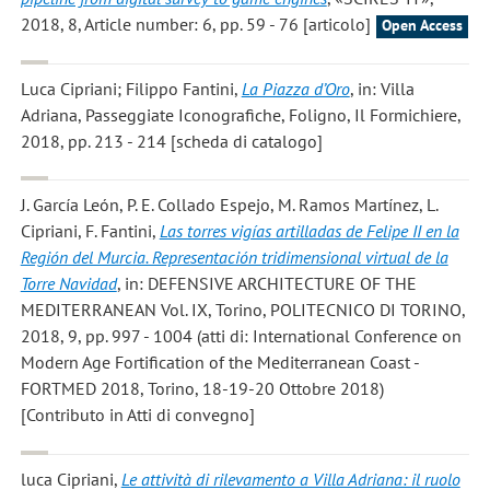
2018, 8, Article number: 6, pp. 59 - 76 [articolo]
Open Access
Luca Cipriani; Filippo Fantini
,
La Piazza d’Oro
, in: Villa
Adriana, Passeggiate Iconografiche, Foligno, Il Formichiere,
2018, pp. 213 - 214 [scheda di catalogo]
J. García León, P. E. Collado Espejo, M. Ramos Martínez, L.
Cipriani, F. Fantini
,
Las torres vigías artilladas de Felipe II en la
Región del Murcia. Representación tridimensional virtual de la
Torre Navidad
, in: DEFENSIVE ARCHITECTURE OF THE
MEDITERRANEAN Vol. IX, Torino, POLITECNICO DI TORINO,
2018, 9, pp. 997 - 1004 (atti di: International Conference on
Modern Age Fortification of the Mediterranean Coast -
FORTMED 2018, Torino, 18-19-20 Ottobre 2018)
[Contributo in Atti di convegno]
luca Cipriani
,
Le attività di rilevamento a Villa Adriana: il ruolo