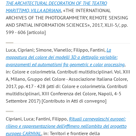
THE ARCHITECTURAL DECORATION OF THE TEATRO
MARITTIMO, VILLA ADRIANA
, «THE INTERNATIONAL
ARCHIVES OF THE PHOTOGRAMMETRY, REMOTE SENSING
AND SPATIAL INFORMATION SCIENCES», 2017, XLII-5/, pp.
599 - 606 [articolo]
Luca, Cipriani; Simone, Vianello; Filippo, Fantini
,
La
mappatura del colore dei modelli 3D a dettaglio variabile:
avanzamenti ed automatismi fra geometric e color processing
,
in: Colore e colorimetria. Contributi multidisciplinari. Vol. XIII
A, Milano, Gruppo del Colore - Associazione Italiana Colore,
2017, pp. 417 - 428 (atti di: Colore e colorimetria. Contributi
multidisciplinari, XIII Conferenza del Colore, Napoli, 4-5
Settembre 2017) [Contributo in Atti di convegno]
Cipriani, Luca; Fantini, Filippo
,
Rituali carnevaleschi europei:
rilievo e rappresentazione dell'effimero nell'ambito del progetto
europeo CARNVAL
, in: Territori e frontiere della