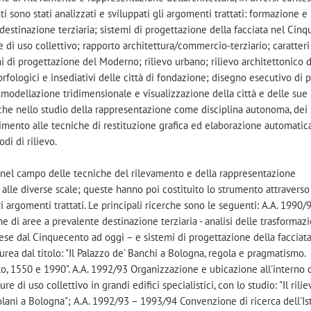
ti sono stati analizzati e sviluppati gli argomenti trattati: formazione e
destinazione terziaria; sistemi di progettazione della facciata nel Cin
 di uso collettivo; rapporto architettura/commercio-terziario; caratteri
i di progettazione del Moderno; rilievo urbano; rilievo architettonico d
fologici e insediativi delle città di fondazione; disegno esecutivo di 
modellazione tridimensionale e visualizzazione della città e delle sue 
 anche nello studio della rappresentazione come disciplina autonoma, dei
erimento alle tecniche di restituzione grafica ed elaborazione automatic
di di rilievo.
zata nel campo delle tecniche del rilevamento e della rappresentazione
 e alle diverse scale; queste hanno poi costituito lo strumento attraverso
ari argomenti trattati. Le principali ricerche sono le seguenti: A.A. 1990/9
di aree a prevalente destinazione terziaria - analisi delle trasformazi
se dal Cinquecento ad oggi – e sistemi di progettazione della facciata
urea dal titolo: "Il Palazzo de' Banchi a Bologna, regola e pragmatismo.
tto, 1550 e 1990". A.A. 1992/93 Organizzazione e ubicazione all'interno d
 di uso collettivo in grandi edifici specialistici, con lo studio: "Il rilie
olani a Bologna"; A.A. 1992/93 – 1993/94 Convenzione di ricerca dell'Ist