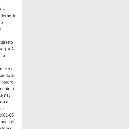
4 –
oderno, in
do
a
ndiretto
or). A.A.
“La
tonico di
pando al
dinatore
oghiera”;
le nel
ttà di
 di
 2002/03
omune di
storico;