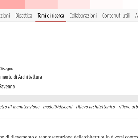
azioni
Didattica
Temi di ricerca
Collaborazioni
Contenuti utili
A
A Disegno
timento di Architettura
 Ravenna
etto di manutenzione
modelli/disegni
rilievo architettonico
rilievo ur
iche di rilevamento e rappresentazione dellarchitettura, in diversi contes