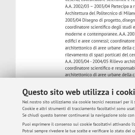
A.A. 2002/03 – 2003/04 Partecipa a ri
Architettura del Politecnico di Milan
2003/04 Disegno di progetto, disegno 
coordinatore scientifico degli studi e
moderne e contemporanee. A.A. 2003/
edifici e aree connessi; coordinator
architettonico di aree urbane della 
rilevamento di spazi porticati del ce
A.A. 2003/04 - 2004/05 Rilievo archi
coordinatore scientifico e responsab
architettonico di aree urbane della 
rilevamento di spazi porticati del ce
Bologna; coordinatore della campagn
Questo sito web utilizza i cook
tridimensionale del centro storico di
Nel nostro sito utilizziamo sia cookie tecnici necessari per il
Partecipazione a ricerche finanziate 
Cookie e altri strumenti di tracciamento facoltativi sono usati
responsabile Prof. Alberto Pratelli; "D
Se chiudi questo banner continuerai la navigazione solo con 
città ideale e di fondazione: disegno,
laboratorio del progetto di città. Sabb
Puoi esprimere il consenso sui cookie facoltativi attivando l'o
"Qualità degli spazi ospedalieri: ril
Potrai sempre rivedere le tue scelte e verificare lo stato dei