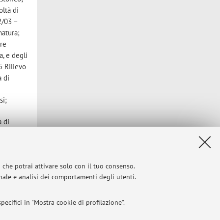
oltà di
02/03 –
natura;
ure
, e degli
5 Rilievo
a di
si;
a di
i
ne
i che potrai attivare solo con il tuo consenso.
urbana",
onale e analisi dei comportamenti degli utenti.
li; "La
vatorio e
lonio;
ecifici in "Mostra cookie di profilazione".
 e