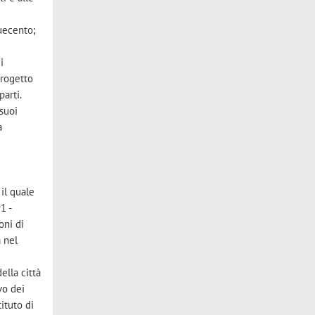
quecento;
i
progetto
parti.
 suoi
a
 il quale
1 -
oni di
 nel
ella città
vo dei
ituto di