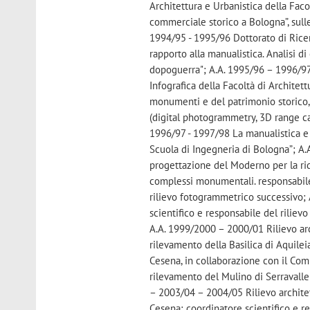
Architettura e Urbanistica della Fac
commerciale storico a Bologna”, sull
1994/95 - 1995/96 Dottorato di Ricerc
rapporto alla manualistica. Analisi di
dopoguerra"; A.A. 1995/96 – 1996/97 
Infografica della Facoltà di Architett
monumenti e del patrimonio storico, 
(digital photogrammetry, 3D range ca
1996/97 - 1997/98 La manualistica e i
Scuola di Ingegneria di Bologna”; A.
progettazione del Moderno per la riqu
complessi monumentali. responsabile 
rilievo fotogrammetrico successivo;
scientifico e responsabile del rili
A.A. 1999/2000 – 2000/01 Rilievo ar
rilevamento della Basilica di Aquileia
Cesena, in collaborazione con il Com
rilevamento del Mulino di Serravalle;
– 2003/04 – 2004/05 Rilievo architet
Cesena; coordinatore scientifico e r