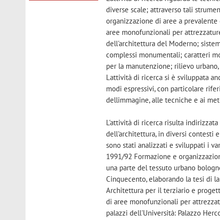
diverse scale; attraverso tali strumen
organizzazione di aree a prevalente 
aree monofunzionali per attrezzature
dell'architettura del Moderno; sistem
complessi monumentali; caratteri mor
per la manutenzione; rilievo urbano, 
Lattività di ricerca si è sviluppata
modi espressivi, con particolare rif
dellimmagine, alle tecniche e ai meto
L'attività di ricerca risulta indiriz
dell'architettura, in diversi contesti
sono stati analizzati e sviluppati i v
1991/92 Formazione e organizzazione 
una parte del tessuto urbano bologne
Cinquecento, elaborando la tesi di la
Architettura per il terziario e proge
di aree monofunzionali per attrezzature
palazzi dell'Università: Palazzo Herc