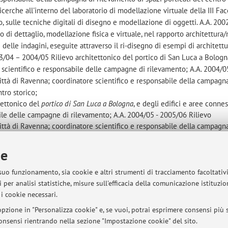
cerche all'interno del laboratorio di modellazione virtuale della III Fac
o, sulle tecniche digitali di disegno e modellazione di oggetti. A.A. 20
di dettaglio, modellazione fisica e virtuale, nel rapporto architettura/
 delle indagini, eseguite attraverso il ri-disegno di esempi di architett
04 – 2004/05 Rilievo architettonico del portico di San Luca a Bologna
e scientifico e responsabile delle campagne di rilevamento; A.A. 2004/0
città di Ravenna; coordinatore scientifico e responsabile della campagn
ntro storico;
tettonico del
portico di San Luca a Bologna
, e degli edifici e aree connes
ile delle campagne di rilevamento; A.A. 2004/05 - 2005/06 Rilievo
città di Ravenna; coordinatore scientifico e responsabile della campagn
ntro storico; A.A. 2006/07 rilievo architettonico del Palazzo Comunale d
a di rilevamento dei fronti urbani; A.A. 2006/07 - 2007/08 Modellazio
ie
 Ravenna e rilievo dei fronti urbani; coordinatore.
 suo funzionamento, sia cookie e altri strumenti di tracciamento facoltativ
MURST: "Il rilievo del moderno: caratteri di riconoscibilità della forma 
 per analisi statistiche, misure sull'efficacia della comunicazione istituzi
isegno e progetto tra artificio e natura", responsabile Prof. Alberto Pratel
i cookie necessari.
 immagine, struttura", responsabile dott. ing. Fabrizio Apollonio; "Osser
ioneta: città ideale, città capitale", responsabile dott. ing. Fabrizio Apol
pzione in "Personalizza cookie" e, se vuoi, potrai esprimere consensi più sp
ievo e manutenzione", responsabile Prof. Roberto Mingucci; "Innovazione
 consensi rientrando nella sezione "Impostazione cookie" del sito.