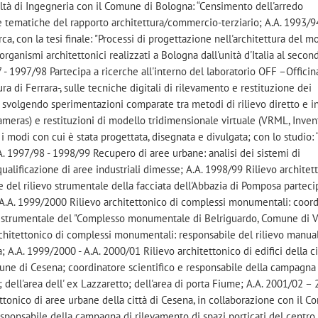
oltà di Ingegneria con il Comune di Bologna: “Censimento dell'arredo
e tematiche del rapporto architettura/commercio-terziario; A.A. 1993/9
a, con la tesi finale: "Processi di progettazione nell'architettura del m
 organismi architettonici realizzati a Bologna dall'unità d'Italia al secon
- 1997/98 Partecipa a ricerche all'interno del laboratorio OFF –Officin
ura di Ferrara-, sulle tecniche digitali di rilevamento e restituzione dei
svolgendo sperimentazioni comparate tra metodi di rilievo diretto e i
meras) e restituzioni di modello tridimensionale virtuale (VRML, Invent
 modi con cui è stata progettata, disegnata e divulgata; con lo studio: 
A. 1997/98 - 1998/99 Recupero di aree urbane: analisi dei sistemi di
alificazione di aree industriali dimesse; A.A. 1998/99 Rilievo architet
del rilievo strumentale della facciata dell'Abbazia di Pomposa parteci
 A.A. 1999/2000 Rilievo architettonico di complessi monumentali: coor
evo strumentale del "Complesso monumentale di Belriguardo, Comune di V
chitettonico di complessi monumentali: responsabile del rilievo manua
; A.A. 1999/2000 - A.A. 2000/01 Rilievo architettonico di edifici della ci
une di Cesena; coordinatore scientifico e responsabile della campagna
 dell'area dell' ex Lazzaretto; dell'area di porta Fiume; A.A. 2001/02 –
tonico di aree urbane della città di Cesena, in collaborazione con il C
esponsabile della campagna di rilevamento di spazi porticati del centro 