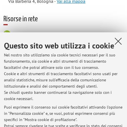
Via Barberia 4, Bologna -
Vai alla mappa
Risorse in rete
ORCID
Questo sito web utilizza i cookie
Orario di ricevimento
Nel nostro sito utilizziamo sia cookie tecnici necessari per il suo
funzionamento, sia cookie e altri strumenti di tracciamento
facoltativi che potrai attivare solo con il tuo consenso.
Il ricevimento si svolgerà su TEAMS, ogni mercoledì, in orari
Cookie e altri strumenti di tracciamento facoltativi sono usati per
concordati.
analisi statistiche, misure sull'efficacia della comunicazione
Si invitano gli studenti a contattare in anticipo il docente via
istituzionale e analisi dei comportamenti degli utenti.
e-mail.
Se chiudi questo banner continuerai la navigazione solo con i
cookie necessari.
Puoi esprimere il consenso sui cookie facoltativi attivando l'opzione
in "Personalizza cookie" e, se vuoi, potrai esprimere consensi più
Ultimi avvisi
specifici in "Mostra cookie di profilazione".
Potrai sempre rivedere le tue scelte e verificare lo stato dei consensi