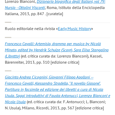
Lorenzo Bianconi
,
Dizionario biografico degli Italiani, vol 79:
Nursio - Ottolini Visconti
, Roma, Istituto della Enciclopedia
Italiana, 2013, pp. 847 . [curatela]
Ruolo editoriale nella rivista «
Early Music History
»
Francesco Cavalli: Artemisia, dramma per musica by Nicolò
Minato, edited by Hendrik Schulze (Score), Sara Elisa Stangalino
(Libretto)
(ed. critica curata da: Lorenzo Bianconi), Kassel,
Bärenreiter, 2013, pp. 310 [edizione critica]
Giacinto Andrea Cicognini, Giovanni Filippo Apolloni --
Francesco Cavalli, Alessandro Stradella, "Il novello Giasone".
Partitura in facsimile ed edizione dei libretti a cura di Nicola
Usula. Saggi introduttivi di Fausta Antonucci, Lorenzo Bianconi e
Nicola Usula
(ed. critica curata da: F. Antonucci; L. Bianconi;
N. Usula), Milano, Ricordi, 2013, pp. 567 [edizione critica]