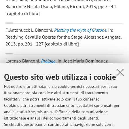
Bianconi e Nicola Usula, Milano, Ricordi, 2013, pp. 7 - 44
[capitolo di libro]
F. Antonucci; L. Bianconi
,
Plotting the Myth of Giasone
, in:
Readying Cavalli's Operas for the Stage, Aldershot, Ashgate,
2013, pp. 201 - 227 [capitolo di libro]
Lorenzo Bianconi
,
Prólogo
, in: José María Domínguez
Rodríguez, Roma, Nápoles, Madrid. Mecenazgo musical del
Questo sito web utilizza i cookie
Duque de Medinaceli, 1687-1710, Kassel, Reichenberger,
2013, pp. xvii - xxi [prefazione]
Nel nostro sito utilizziamo sia cookie tecnici necessari per il suo
funzionamento, sia cookie e altri strumenti di tracciamento
facoltativi che potrai attivare solo con il tuo consenso.
1
2
3
4
5
Cookie e altri strumenti di tracciamento facoltativi sono usati per
analisi statistiche, misure sull'efficacia della comunicazione
istituzionale e analisi dei comportamenti degli utenti.
Pubblicazioni antecedenti il 2004
Se chiudi questo banner continuerai la navigazione solo con i