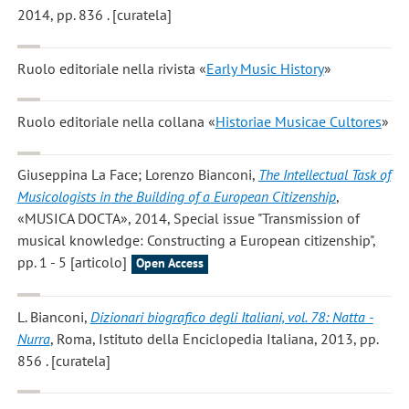
2014, pp. 836 . [curatela]
Ruolo editoriale nella rivista «
Early Music History
»
Ruolo editoriale nella collana «
Historiae Musicae Cultores
»
Giuseppina La Face; Lorenzo Bianconi
,
The Intellectual Task of
Musicologists in the Building of a European Citizenship
,
«MUSICA DOCTA», 2014, Special issue "Transmission of
musical knowledge: Constructing a European citizenship",
pp. 1 - 5 [articolo]
Open Access
L. Bianconi
,
Dizionari biografico degli Italiani, vol. 78: Natta -
Nurra
, Roma, Istituto della Enciclopedia Italiana, 2013, pp.
856 . [curatela]