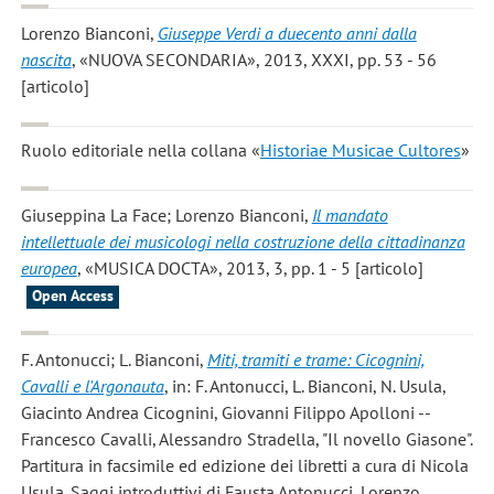
Lorenzo Bianconi
,
Giuseppe Verdi a duecento anni dalla
nascita
, «NUOVA SECONDARIA», 2013, XXXI, pp. 53 - 56
[articolo]
Ruolo editoriale nella collana «
Historiae Musicae Cultores
»
Giuseppina La Face; Lorenzo Bianconi
,
Il mandato
intellettuale dei musicologi nella costruzione della cittadinanza
europea
, «MUSICA DOCTA», 2013, 3, pp. 1 - 5 [articolo]
Open Access
F. Antonucci; L. Bianconi
,
Miti, tramiti e trame: Cicognini,
Cavalli e l'Argonauta
, in: F. Antonucci, L. Bianconi, N. Usula,
Giacinto Andrea Cicognini, Giovanni Filippo Apolloni --
Francesco Cavalli, Alessandro Stradella, "Il novello Giasone".
Partitura in facsimile ed edizione dei libretti a cura di Nicola
Usula. Saggi introduttivi di Fausta Antonucci, Lorenzo