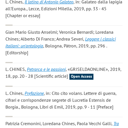
L. Chines
,
Il latino di Antonio Galateo
, in: Galateo dalla Iapigia
all'Europa., Lecce, Edizioni Milella, 2019, pp. 33 - 45
[Chapter or essay]
Gian Mario Giusto Anselmi; Veronica Bernardi; Loredana
Chines; Alberto Di Franco; Andrea Severi
,
Leggere i classici
italiani: un'antologia
, Bologna, Pàtron, 2019, pp. 296 .
[Editorship]
L. CHINES
,
Petrarca e le passioni
, «GRISELDAONLINE», 2019,
18, pp. 20 - 28 [Scientific article]
Open Access
L. Chines
,
Prefazione
, in: Cito cito volans. Lettere di guerra,
cifrari e corrispondenze segrete di Lucretia Estensis de
Borgia., Bologna, Libri di Emil, 2019, pp. 9 - 11 [Preface]
Patrizia Cremonini, Loredana Chines, Paola Vecchi Galli
,
Tra