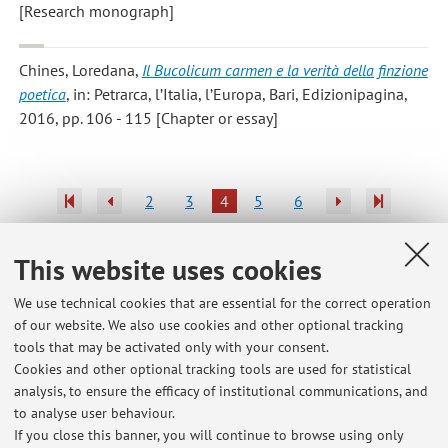
[Research monograph]
Chines, Loredana
,
Il Bucolicum carmen e la verità della finzione
poetica
, in: Petrarca, l’Italia, l’Europa, Bari, Edizionipagina,
2016, pp. 106 - 115 [Chapter or essay]
2
3
4
5
6
Publications prior to 2004
This website uses cookies
We use technical cookies that are essential for the correct operation
of our website. We also use cookies and other optional tracking
tools that may be activated only with your consent.
Latest news
Cookies and other optional tracking tools are used for statistical
analysis, to ensure the efficacy of institutional communications, and
Appello 15 luglio 2026
to analyse user behaviour.
Published on: July 10 2026
If you close this banner, you will continue to browse using only