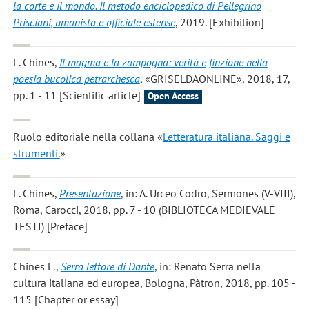
la corte e il mondo. Il metodo enciclopedico di Pellegrino
Prisciani, umanista e officiale estense
, 2019. [Exhibition]
L. Chines
,
Il magma e la zampogna: verità e finzione nella
poesia bucolica petrarchesca
, «GRISELDAONLINE», 2018, 17,
pp. 1 - 11 [Scientific article]
Open Access
Ruolo editoriale nella collana «
Letteratura italiana. Saggi e
strumenti.
»
L. Chines
,
Presentazione
, in: A. Urceo Codro, Sermones (V-VIII),
Roma, Carocci, 2018, pp. 7 - 10 (BIBLIOTECA MEDIEVALE
TESTI) [Preface]
Chines L.
,
Serra lettore di Dante
, in: Renato Serra nella
cultura italiana ed europea, Bologna, Pàtron, 2018, pp. 105 -
115 [Chapter or essay]