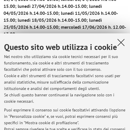
15.00;
lunedì 27/04/2026 h.
14.00-15.00;
lunedì
04/05/2026 h.
14.00-15.00;
lunedì 11/05/2026 h.
14.00-
15.00;
lunedì 18/05/2026 h.
14.00-15.00;
lunedì
25/05/2026 h.
14.00-15.00; mercoledì 17/06/2026 h. 12.00-
13.00
Scuola di Scienze Politiche - sede di Forlì
Questo sito web utilizza i cookie
studio E3
Ricevimento DDI su Teams.
Nel nostro sito utilizziamo sia cookie tecnici necessari per il suo
funzionamento, sia cookie e altri strumenti di tracciamento
Contattare la docente via mail liudmila.buglakova@unibo.it
facoltativi che potrai attivare solo con il tuo consenso.
per fissare un eventuale incontro su Teams.
Cookie e altri strumenti di tracciamento facoltativi sono usati per
analisi statistiche, misure sull'efficacia della comunicazione
istituzionale e analisi dei comportamenti degli utenti.
Se chiudi questo banner continuerai la navigazione solo con i
cookie necessari.
Puoi esprimere il consenso sui cookie facoltativi attivando l'opzione
in "Personalizza cookie" e, se vuoi, potrai esprimere consensi più
Ultimi avvisi
specifici in "Mostra cookie di profilazione".
Potrai sempre rivedere le tue scelte e verificare lo stato dei consensi