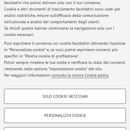
facoltativi che potrai attivare solo con il tuo consenso.
Botulinica: l'esperienza dell’Ambulatorio per la
Cookie e altri strumenti di tracciamento facoltativi sono usati per
valutazione e il trattamento della spasticità nell'adulto
analisi statistiche, misure sull'efficacia della comunicazione
dell'IRCCS Istituto delle Scienze Neurologiche di Bologna.
istituzionale e analisi dei comportamenti degli utenti.
Uno studio retrospettivo
Se chiudi questo banner continuerai la navigazione solo con i
cookie necessari.
Puoi esprimere il consenso sui cookie facoltativi attivando l'opzione
in "Personalizza cookie" e, se vuoi, potrai esprimere consensi più
Ultimi avvisi
specifici in "Mostra cookie di profilazione".
Lezione 11 dicembre cambio orario
Potrai sempre rivedere le tue scelte e verificare lo stato dei consensi
Pubblicato il: 07 dicembre 2023
rientrando nella sezione "Impostazione cookie" del sito.
Per maggiori informazioni
consulta la nostra Cookie policy
.
Tutti gli avvisi
COOKIE DI PROFILAZIONE - FACOLTATIVI
SOLO COOKIE NECESSARI
Area riservata
Si tratta di cookie utilizzati per analizzare le caratteristiche della navigazione
degli utenti, creare profili in base al loro comportamento sul sito, per analisi
Accedi tramite
login
per gestire tutti i contenuti del sito.
di marketing.
PERSONALIZZA COOKIE
Mostra cookie di profilazione
© 2026 - ALMA MATER STUDIORUM - Università di Bologna - Via