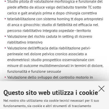
Studio pilota di valutazione morfologica e funzionale del
piede affetto da alluce valgo dell’adulto tramite TC sotto
carico e gait analysis prima e dopo chirurgia correttiva
teleriabilitazione con sistema homing tt dopo artroprotesi
di anca o ginocchio: studio di fattibilità ed efficacia nel
percorso riabilitativo integrato ospedale–territorio
Valutazione del rischio caduta in setting di ricovero
riabilitativo intensivo
Valutazione dell’efficacia della riabilitazione pelvi-
perineale nel dolore pelvico cronico associato a
endometriosi: studio prospettico osservazionale con
misure di outcome multidimensionali in termini di dolore,
funzionalità e funzione sessuale
Valutazione dello sviluppo del controllo motorio in
pazienti affetti da scoliosi idiopatica adolescenziale
tramite sensori inerziali
Questo sito web utilizza i cookie
valutazione morfologica ecografica della puleggia a2 in
arrampicatori amatoriali: uno studio osservazionale
Nel nostro sito utilizziamo sia cookie tecnici necessari per il suo
funzionamento, sia cookie e altri strumenti di tracciamento
Visite in Telemedicina post-trattamento con Tossina