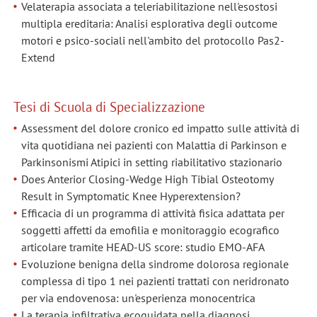
Velaterapia associata a teleriabilitazione nell'esostosi
multipla ereditaria: Analisi esplorativa degli outcome
motori e psico-sociali nell'ambito del protocollo Pas2-
Extend
Tesi di Scuola di Specializzazione
Assessment del dolore cronico ed impatto sulle attività di
vita quotidiana nei pazienti con Malattia di Parkinson e
Parkinsonismi Atipici in setting riabilitativo stazionario
Does Anterior Closing-Wedge High Tibial Osteotomy
Result in Symptomatic Knee Hyperextension?
Efficacia di un programma di attività fisica adattata per
soggetti affetti da emofilia e monitoraggio ecografico
articolare tramite HEAD-US score: studio EMO-AFA
Evoluzione benigna della sindrome dolorosa regionale
complessa di tipo 1 nei pazienti trattati con neridronato
per via endovenosa: un'esperienza monocentrica
La terapia infiltrativa ecoguidata nella diagnosi