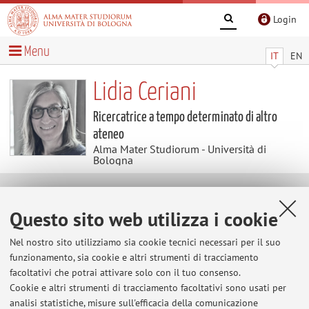
Login
Menu
IT
EN
Lidia Ceriani
Ricercatrice a tempo determinato di altro
ateneo
Alma Mater Studiorum - Università di
Bologna
Temi di ricerca
Questo sito web utilizza i cookie
Parole chiave:
Disuguaglianza
Povertà
Politiche
Nel nostro sito utilizziamo sia cookie tecnici necessari per il suo
Pubbliche
Distribuzione del reddito
funzionamento, sia cookie e altri strumenti di tracciamento
facoltativi che potrai attivare solo con il tuo consenso.
Il benessere multidimensionale
Cookie e altri strumenti di tracciamento facoltativi sono usati per
Le discontinuità dello Stato
analisi statistiche, misure sull'efficacia della comunicazione