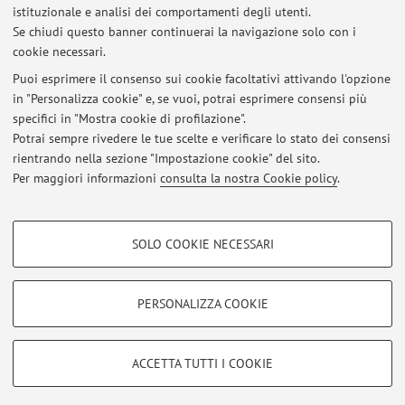
La concentrazione della ricchezza
istituzionale e analisi dei comportamenti degli utenti.
Definizione e analisi della classe media
Se chiudi questo banner continuerai la navigazione solo con i
cookie necessari.
Puoi esprimere il consenso sui cookie facoltativi attivando l'opzione
in "Personalizza cookie" e, se vuoi, potrai esprimere consensi più
Ultimi avvisi
specifici in "Mostra cookie di profilazione".
Potrai sempre rivedere le tue scelte e verificare lo stato dei consensi
Al momento non sono presenti avvisi.
rientrando nella sezione "Impostazione cookie" del sito.
Per maggiori informazioni
consulta la nostra Cookie policy
.
COOKIE DI PROFILAZIONE - FACOLTATIVI
SOLO COOKIE NECESSARI
Si tratta di cookie utilizzati per analizzare le caratteristiche della navigazione
Area riservata
degli utenti, creare profili in base al loro comportamento sul sito, per analisi
Accedi tramite
login
per gestire tutti i contenuti del sito.
di marketing.
PERSONALIZZA COOKIE
Mostra cookie di profilazione
© 2026 - ALMA MATER STUDIORUM - Università di Bologna - Via
Google/Youtube Video
COOKIE TECNICI - NECESSARI
ACCETTA TUTTI I COOKIE
Zamboni, 33 - 40126 Bologna - Partita IVA: 01131710376
Facebook
Privacy
|
Note legali
|
Impostazioni Cookie
Si tratta di cookie tecnici utilizzati, a titolo esemplificativo, per il corretto