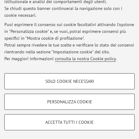
istituzionale e analisi dei comportamenti degli utenti.
Al momento non sono presenti avvisi.
Se chiudi questo banner continuerai la navigazione solo con i
cookie necessari.
Puoi esprimere il consenso sui cookie facoltativi attivando l'opzione
in "Personalizza cookie" e, se vuoi, potrai esprimere consensi più
specifici in "Mostra cookie di profilazione".
Area riservata
Potrai sempre rivedere le tue scelte e verificare lo stato dei consensi
Accedi tramite
login
per gestire tutti i contenuti del sito.
rientrando nella sezione "Impostazione cookie" del sito.
Per maggiori informazioni
consulta la nostra Cookie policy
.
© 2026 - ALMA MATER STUDIORUM - Università di Bologna - Via
COOKIE DI PROFILAZIONE - FACOLTATIVI
Zamboni, 33 - 40126 Bologna - Partita IVA: 01131710376
SOLO COOKIE NECESSARI
Privacy
|
Note legali
|
Impostazioni Cookie
Si tratta di cookie utilizzati per analizzare le caratteristiche della navigazione
degli utenti, creare profili in base al loro comportamento sul sito, per analisi
di marketing.
PERSONALIZZA COOKIE
Mostra cookie di profilazione
Google/Youtube Video
COOKIE TECNICI - NECESSARI
ACCETTA TUTTI I COOKIE
Facebook
Si tratta di cookie tecnici utilizzati, a titolo esemplificativo, per il corretto
Vimeo
funzionamento del sito, salvare le preferenze di navigazione, per il