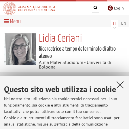
Login
Menu
IT
EN
Lidia Ceriani
Ricercatrice a tempo determinato di altro
ateneo
Alma Mater Studiorum - Università di
Bologna
Contenuti utili
Questo sito web utilizza i cookie
Al momento non sono presenti contenuti.
Nel nostro sito utilizziamo sia cookie tecnici necessari per il suo
funzionamento, sia cookie e altri strumenti di tracciamento
facoltativi che potrai attivare solo con il tuo consenso.
Cookie e altri strumenti di tracciamento facoltativi sono usati per
Ultimi avvisi
analisi statistiche, misure sull'efficacia della comunicazione