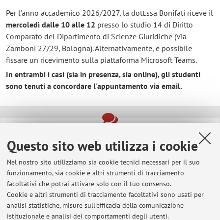
Per l'anno accademico 2026/2027, la dott.ssa Bonifati riceve il
mercoledì dalle 10 alle 12
presso lo studio 14 di Diritto
Comparato del Dipartimento di Scienze Giuridiche (Via
Zamboni 27/29, Bologna). Alternativamente, è possibile
fissare un ricevimento sulla piattaforma Microsoft Teams.
In entrambi i casi (sia in presenza, sia online), gli studenti
sono tenuti a concordare l'appuntamento via email.
Ultimi avvisi
Questo sito web utilizza i cookie
Corso di Information Literacy - Cataloghi e banche dati per la ricerca
giuridica
Nel nostro sito utilizziamo sia cookie tecnici necessari per il suo
Pubblicato il: 13 maggio 2026
funzionamento, sia cookie e altri strumenti di tracciamento
facoltativi che potrai attivare solo con il tuo consenso.
Book presentation – STALS – Sant’Anna Legal Studies
Cookie e altri strumenti di tracciamento facoltativi sono usati per
Pubblicato il: 04 marzo 2026
analisi statistiche, misure sull'efficacia della comunicazione
istituzionale e analisi dei comportamenti degli utenti.