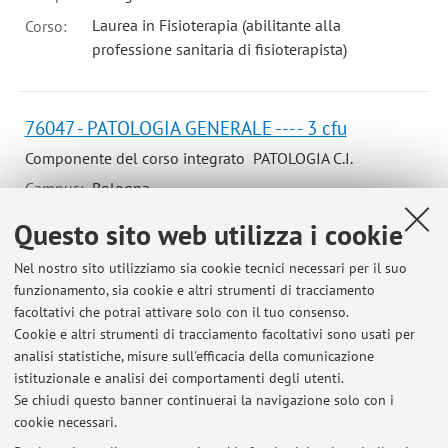
Laurea in Fisioterapia (abilitante alla
Corso:
professione sanitaria di fisioterapista)
76047 - PATOLOGIA GENERALE --- - 3 cfu
Componente del corso integrato PATOLOGIA C.I.
Campus:
Bologna
Laurea in Podologia (abilitante alla professione
Corso:
Questo sito web utilizza i cookie
sanitaria di podologo)
Nel nostro sito utilizziamo sia cookie tecnici necessari per il suo
funzionamento, sia cookie e altri strumenti di tracciamento
facoltativi che potrai attivare solo con il tuo consenso.
Cookie e altri strumenti di tracciamento facoltativi sono usati per
Ultimi avvisi
analisi statistiche, misure sull'efficacia della comunicazione
istituzionale e analisi dei comportamenti degli utenti.
Al momento non sono presenti avvisi.
Se chiudi questo banner continuerai la navigazione solo con i
cookie necessari.