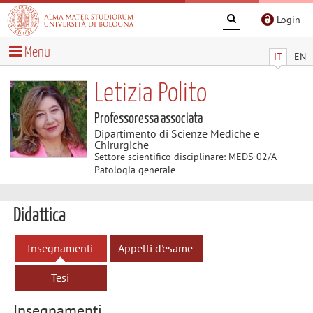
Login
Menu
IT
EN
Letizia Polito
Professoressa associata
Dipartimento di Scienze Mediche e
Chirurgiche
Settore scientifico disciplinare: MEDS-02/A
Patologia generale
Didattica
Insegnamenti
Appelli d'esame
Tesi
Insegnamenti